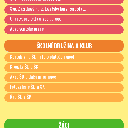
Švp, Zážitkový kurz, Lyžařský kurz, zájezdy …
Granty, projekty a spolupráce
Absolventské práce
ŠKOLNÍ DRUŽINA A KLUB
Kontakty na ŠD, info o platbách apod.
Kroužky ŠD a ŠK
Akce ŠD a další informace
Fotogalerie ŠD a ŠK
Řád ŠD a ŠK
ŽÁCI