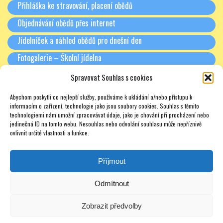
Přihláška ke stravování, placení obědů
Objednávání obědů přes internet
Jídelníček a náhled obědů pro dnešní den
Fotogalerie – Školní jídelna
Spravovat Souhlas s cookies
RODIČE A PARTNEŘI
Abychom poskytli co nejlepší služby, používáme k ukládání a/nebo přístupu k
Třídní schůzky + Spolek rodičů (dříve SRPŠ)
informacím o zařízení, technologie jako jsou soubory cookies. Souhlas s těmito
technologiemi nám umožní zpracovávat údaje, jako je chování při procházení nebo
Rada školy
jedinečná ID na tomto webu. Nesouhlas nebo odvolání souhlasu může nepříznivě
ovlivnit určité vlastnosti a funkce.
Pronájmy
Soukromé doučování – zajímavé odkazy – nabídky – texty
Příjmout
Odmítnout
Zobrazit předvolby