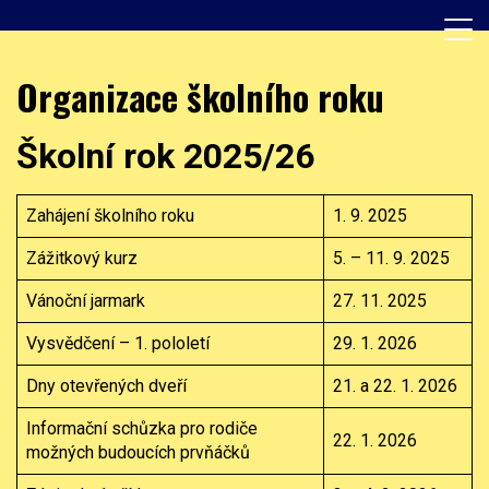
Skip
to
content
Základní škola, Praha 8, Burešova 14
ZŠ Burešova
Organizace školního roku
Školní rok 2025/26
Zahájení školního roku
1. 9. 2025
Zážitkový kurz
5. – 11. 9. 2025
Vánoční jarmark
27. 11. 2025
Vysvědčení – 1. pololetí
29. 1. 2026
Dny otevřených dveří
21. a 22. 1. 2026
Informační schůzka pro rodiče
22. 1. 2026
možných budoucích prvňáčků