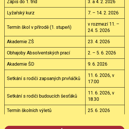
Zápis do 1. tříd
3. a 4. 2. 2026
Lyžařský kurz
7. – 14. 2. 2026
v rozmezí 11. –
Termín škol v přírodě (1. stupeň)
24. 5. 2026
Akademie ZŠ
23. 4. 2026
Obhajoby Absolventských prací
2. – 5. 6. 2026
Akademie ŠD
9. 6. 2026
11. 6. 2026, v
Setkání s rodiči zapsaných prvňáčků
17.00
11. 6. 2026, v
Setkání s rodiči budoucích šesťáků
18.30
Termín školních výletů
25. 6. 2026
30. 6. 2026
Vysvědčení – 2. pololetí
aktualizace: