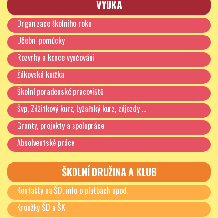
VÝUKA
26.6.2026
Organizace školního roku
Učební pomůcky
Prázdniny a volna:
Rozvrhy a konce vyučování
Ředitelská volna
3. 10. 2025
(volby)
Žákovská knížka
Podzimní prázdniny
27. a 29. 10. 2025
Školní poradenské pracoviště
Vánoční prázdniny
22. 12. 2025 – 2. 1. 2026
Švp, Zážitkový kurz, Lyžařský kurz, zájezdy …
Pololetní prázdniny
30. 1. 2026
Granty, projekty a spolupráce
Absolventské práce
Jarní prázdniny
23. 2. – 1. 3. 2026
Velikonoční prázdniny
2. 4. 2026
ŠKOLNÍ DRUŽINA A KLUB
1. 7. – 31. 8. 2026
Kontakty na ŠD, info o platbách apod.
Hlavní prázdniny
aktualizace: 27. 6. – 31. 8.
2026
Kroužky ŠD a ŠK