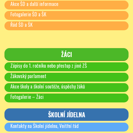
Zahájení školního roku
Akce ŠD a další informace
1. 9. 2026
2024/25
Fotogalerie ŠD a ŠK
Řád ŠD a ŠK
ŽÁCI
Zápisy do 1. ročníku nebo přestup z jiné ZŠ
Žákovský parlament
Akce školy a školní soutěže, úspěchy žáků
Fotogalerie – Žáci
ŠKOLNÍ JÍDELNA
Kontakty na Školní jídelnu, Vnitřní řád