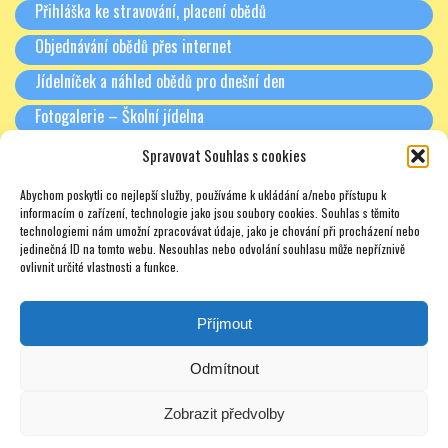
Přihláška ke stravování, placení obědů
Objednávání obědů přes internet
Jídelníček a náhled obědů pro dnešní den
Fotogalerie – Školní jídelna
Spravovat Souhlas s cookies
RODIČE A PARTNEŘI
Abychom poskytli co nejlepší služby, používáme k ukládání a/nebo přístupu k
Třídní schůzky + Spolek rodičů (dříve SRPŠ)
informacím o zařízení, technologie jako jsou soubory cookies. Souhlas s těmito
technologiemi nám umožní zpracovávat údaje, jako je chování při procházení nebo
Rada školy
jedinečná ID na tomto webu. Nesouhlas nebo odvolání souhlasu může nepříznivě
ovlivnit určité vlastnosti a funkce.
Pronájmy
Soukromé doučování – zajímavé odkazy – nabídky – texty
Příjmout
Odmítnout
Zobrazit předvolby