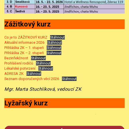
Zážitkový kurz
Co je to ZÁŽITKOVÝ KURZ
Stáhnout
Aktuální informace 2026
Stáhnout
Přihláška ZK – 1. stupeň
Stáhnout
Přihláška ZK – 2. stupeň
Stáhnout
Bezinfekčnost
Stáhnout
Prohlášení rodičů
Stáhnout
Lékařské potvrzení
Stáhnout
ADRESA ZK
Stáhnout
Seznam doporučených věcí 2026
Stáhnout
Mgr. Marta Stuchlíková, vedoucí ZK
Lyžařský kurz
Informace k odjezdu na lyžařský výcvik – AKTUALIZOVÁNO 14. 1.
2026
Stáhnout