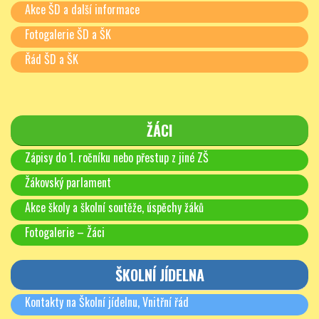
Akce ŠD a další informace
Fotogalerie ŠD a ŠK
Řád ŠD a ŠK
ŽÁCI
Zápisy do 1. ročníku nebo přestup z jiné ZŠ
Žákovský parlament
Akce školy a školní soutěže, úspěchy žáků
Fotogalerie – Žáci
ŠKOLNÍ JÍDELNA
Kontakty na Školní jídelnu, Vnitřní řád