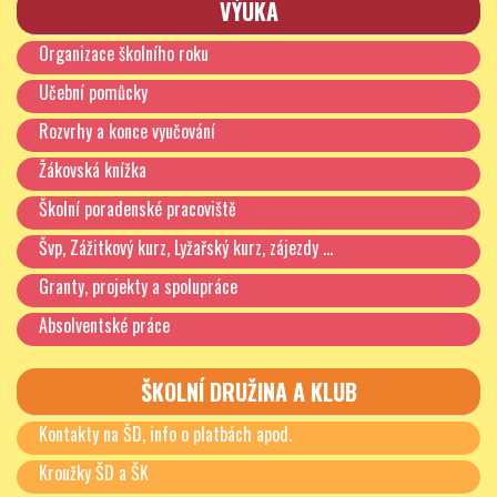
VÝUKA
Veškerou dokumentaci k lyžařskému výcviku vybírá
pan učitel Tomáš Hynek.
Organizace školního roku
Příhláška 2026 – aktualizováno 19. 9. 2025
Stáhnout
Učební pomůcky
Před odjezdem je potřeba odevzdat
prohlášení rodičů
,
Rozvrhy a konce vyučování
lékařský posudek
(nesmí být starší než 2 roky),
bezinfekčnost
a
kartičku pojištěnce
.
Žákovská knížka
Prohlášení rodičů, lékařský posudek 26
Stáhnout
Školní poradenské pracoviště
Bezinfekčnost 26
Stáhnout
Švp, Zážitkový kurz, Lyžařský kurz, zájezdy …
Mgr. David Jaroš – vedoucí kurzu
Granty, projekty a spolupráce
Zájezd do Anglie – květen 2026
Absolventské práce
Úvodní informace k zájezdu
Stáhnout
ŠKOLNÍ DRUŽINA A KLUB
Leták
Stáhnout
Program
Stáhnout
Pokyny k zájezdu
Stáhnout
Kontakty na ŠD, info o platbách apod.
Písemná potvrzení zákonných zástupců k zahraničnímu
výjezdu
Stáhnout
Kroužky ŠD a ŠK
Řád zahraničního výjezdu – Anglie 2026
Stáhnout