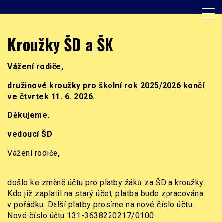
Skip
to
content
Základní škola, Praha 8, Burešova 14
ZŠ Burešova
Kroužky ŠD a ŠK
Vážení rodiče,
družinové kroužky pro školní rok 2025/2026 končí
ve čtvrtek 11. 6. 2026.
Děkujeme.
vedoucí ŠD
Vážení rodiče
,
došlo ke změně účtu pro platby žáků za ŠD a kroužky.
Kdo již zaplatil na starý účet, platba bude zpracována
v pořádku. Další platby prosíme na nové číslo účtu.
Nové číslo účtu 131-3638220217/0100.