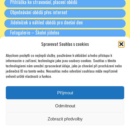
Přihláška ke stravování, placení obědů
Objednávání obědů přes internet
Jídelníček a náhled obědů pro dnešní den
Fotogalerie – Školní jídelna
Spravovat Souhlas s cookies
RODIČE A PARTNEŘI
Abychom poskytli co nejlepší služby, používáme k ukládání a/nebo přístupu k
Třídní schůzky + Spolek rodičů (dříve SRPŠ)
informacím o zařízení, technologie jako jsou soubory cookies. Souhlas s těmito
technologiemi nám umožní zpracovávat údaje, jako je chování při procházení nebo
Rada školy
jedinečná ID na tomto webu. Nesouhlas nebo odvolání souhlasu může nepříznivě
ovlivnit určité vlastnosti a funkce.
Pronájmy
Soukromé doučování – zajímavé odkazy – nabídky – texty
Příjmout
Odmítnout
Zobrazit předvolby