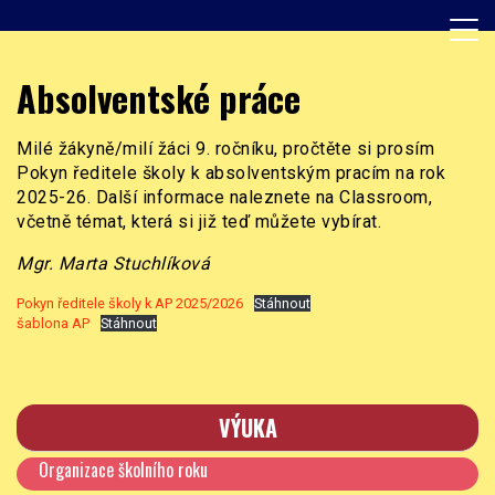
Skip
to
content
Základní škola, Praha 8, Burešova 14
ZŠ Burešova
Absolventské práce
Milé žákyně/milí žáci 9. ročníku, pročtěte si prosím
Pokyn ředitele školy k absolventským pracím na rok
2025-26. Další informace naleznete na Classroom,
včetně témat, která si již teď můžete vybírat.
Mgr. Marta Stuchlíková
Pokyn ředitele školy k AP 2025/2026
Stáhnout
šablona AP
Stáhnout
VÝUKA
Organizace školního roku