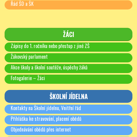
Řád ŠD a ŠK
ŽÁCI
Zápisy do 1. ročníku nebo přestup z jiné ZŠ
Žákovský parlament
Akce školy a školní soutěže, úspěchy žáků
Fotogalerie – Žáci
ŠKOLNÍ JÍDELNA
Kontakty na Školní jídelnu, Vnitřní řád
Přihláška ke stravování, placení obědů
Objednávání obědů přes internet