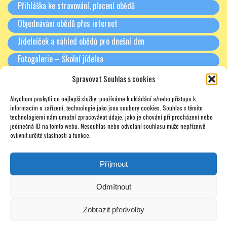
Přihláška ke stravování, placení obědů
Pokud má Školní družina společné akce ( kino,
Objednávání obědů přes internet
divadlo, výlet), nejsou ten den zájmové kroužky ŠD.
Jídelníček a náhled obědů pro dnešní den
Toto se netýká doplňkových kroužků, které jsou placeny
Fotogalerie – Školní jídelna
mimo školní družinu.
Poplatek za návštěvu Školní družiny
Spravovat Souhlas s cookies
RODIČE A PARTNEŘI
2025/2026
Abychom poskytli co nejlepší služby, používáme k ukládání a/nebo přístupu k
Třídní schůzky + Spolek rodičů (dříve SRPŠ)
informacím o zařízení, technologie jako jsou soubory cookies. Souhlas s těmito
Poplatek za ŠD je 500,- Kč na měsíc, platí se pololetně
technologiemi nám umožní zpracovávat údaje, jako je chování při procházení nebo
Rada školy
jedinečná ID na tomto webu. Nesouhlas nebo odvolání souhlasu může nepříznivě
(tedy 2500,- Kč).
ovlivnit určité vlastnosti a funkce.
Pronájmy
1. pololetí – září – leden
Soukromé doučování – zajímavé odkazy – nabídky – texty
Příjmout
2. pololetí – únor – červen
Pokud potřebujete platit měsíčně, je nutné podat žádost,
Odmítnout
kterou si vyžádáte u vedoucí vychovatelky.
Zobrazit předvolby
Zájmové kroužky jsou součástí činnosti Školní družiny,