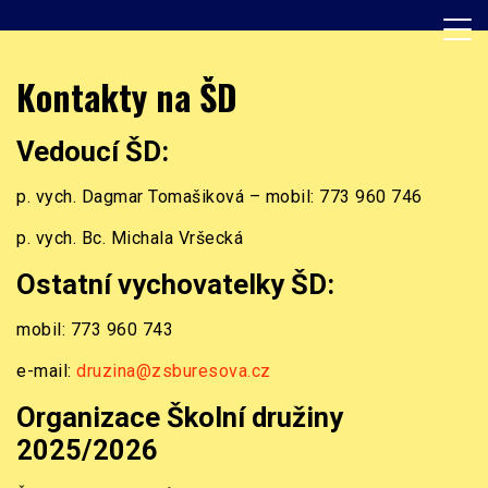
Skip
to
content
Základní škola, Praha 8, Burešova 14
ZŠ Burešova
Kontakty na ŠD
Vedoucí ŠD:
p. vych. Dagmar Tomašiková – mobil: 773 960 746
p. vych. Bc. Michala Vršecká
Ostatní vychovatelky ŠD:
mobil: 773 960 743
e-mail:
druzina@zsburesova.cz
Organizace Školní družiny
2025/2026