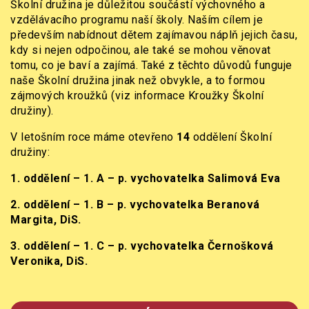
Školní družina je důležitou součástí výchovného a
vzdělávacího programu naší školy. Naším cílem je
především nabídnout dětem zajímavou náplň jejich času,
kdy si nejen odpočinou, ale také se mohou věnovat
tomu, co je baví a zajímá. Také z těchto důvodů funguje
naše Školní družina jinak než obvykle, a to formou
zájmových kroužků (viz informace Kroužky Školní
družiny).
V letošním roce máme otevřeno
14
oddělení Školní
družiny:
1. oddělení – 1. A – p. vychovatelka Salimová Eva
2. oddělení – 1. B – p. vychovatelka Beranová
Margita, DiS.
3. oddělení – 1. C – p. vychovatelka Černošková
Veronika, DiS.
4. oddělení – 1. D – p. vychovatelka Tomašiková
Dagmar