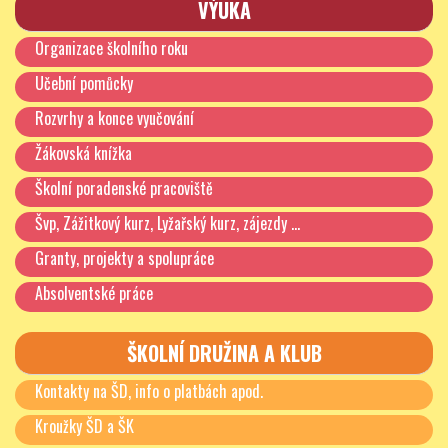
VÝUKA
5. oddělení – 2. A – p. vychovatelka Kůrková
Organizace školního roku
Simona
Učební pomůcky
6. oddělení – 2. B – p. vychovatelka
Ševčíková
Andrea
Rozvrhy a konce vyučování
7. oddělení – 2. C – p. vychovatelka Netřebská
Žákovská knížka
Denisa
Školní poradenské pracoviště
8. oddělení – 2. D – p. vychovatelka
Krčková
Švp, Zážitkový kurz, Lyžařský kurz, zájezdy …
Michaela
Granty, projekty a spolupráce
9. oddělení – 3. A, B – p. vychovatelka
Kanzelsbergerová Veronika
Absolventské práce
10. oddělení – 3. C, B – p. vychovatelka
Vorlová
ŠKOLNÍ DRUŽINA A KLUB
Martina
11. oddělení – 3. D, B – p. vychovatelka
Kontakty na ŠD, info o platbách apod.
Bc. Vršecká
Michala
Kroužky ŠD a ŠK