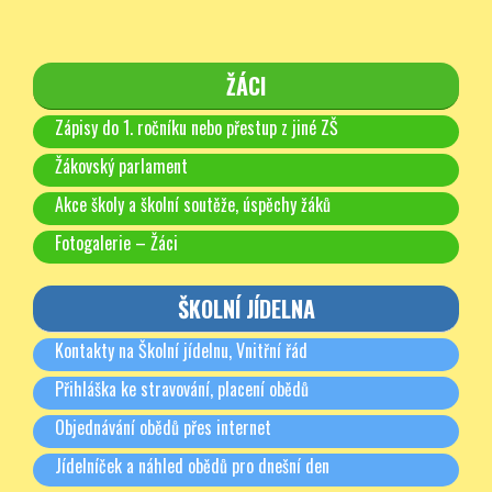
ŽÁCI
Zápisy do 1. ročníku nebo přestup z jiné ZŠ
Žákovský parlament
Akce školy a školní soutěže, úspěchy žáků
Fotogalerie – Žáci
ŠKOLNÍ JÍDELNA
Kontakty na Školní jídelnu, Vnitřní řád
Přihláška ke stravování, placení obědů
Objednávání obědů přes internet
Jídelníček a náhled obědů pro dnešní den