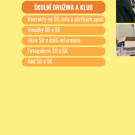
ŠKOLNÍ DRUŽINA A KLUB
Kontakty na ŠD, info o platbách apod.
Kroužky ŠD a ŠK
Akce ŠD a další informace
Fotogalerie ŠD a ŠK
Řád ŠD a ŠK