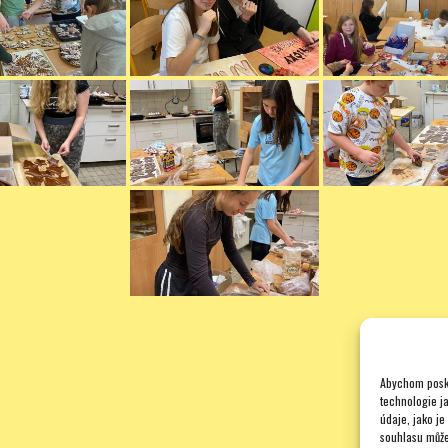
Abychom posky
technologie j
údaje, jako j
souhlasu může 