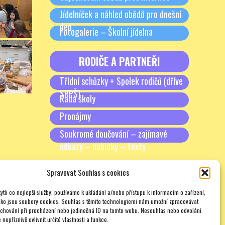
Jídelníček a náhled obědů pro dnešní
den
Fotogalerie – Školní jídelna
RODIČE A PARTNEŘI
Třídní schůzky + Spolek rodičů (dříve
SRPŠ)
Rada školy
Pronájmy
Soukromé doučování – zajímavé
odkazy – nabídky – texty
Spravovat Souhlas s cookies
tli co nejlepší služby, používáme k ukládání a/nebo přístupu k informacím o zařízení,
ako jsou soubory cookies. Souhlas s těmito technologiemi nám umožní zpracovávat
e chování při procházení nebo jedinečná ID na tomto webu. Nesouhlas nebo odvolání
nepříznivě ovlivnit určité vlastnosti a funkce.