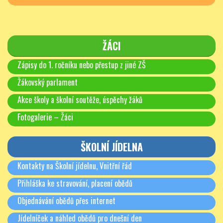
ŽÁCI
Zápisy do 1. ročníku nebo přestup z jiné ZŠ
Žákovský parlament
Akce školy a školní soutěže, úspěchy žáků
Fotogalerie – Žáci
ŠKOLNÍ JÍDELNA
Kontakty na Školní jídelnu, Vnitřní řád
Přihláška ke stravování, placení obědů
Objednávání obědů přes internet
Jídelníček a náhled obědů pro dnešní den