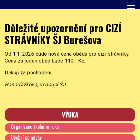
Skip
to
content
Základní škola, Praha 8, Burešova 14
ZŠ Burešova
Důležité upozornění pro CIZÍ
STRÁVNÍKY ŠJ Burešova
Od 1.1. 2026 bude nová cena oběda pro cizí strávníky.
Cena za jeden oběd bude 110,- Kč.
Děkuji za pochopení,
Hana Čížková, vedoucí ŠJ
VÝUKA
Organizace školního roku
Učební pomůcky