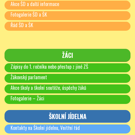
Akce ŠD a další informace
Fotogalerie ŠD a ŠK
Řád ŠD a ŠK
ŽÁCI
Zápisy do 1. ročníku nebo přestup z jiné ZŠ
Žákovský parlament
Akce školy a školní soutěže, úspěchy žáků
Fotogalerie – Žáci
ŠKOLNÍ JÍDELNA
Kontakty na Školní jídelnu, Vnitřní řád