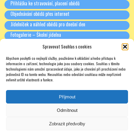
Přihláška ke stravování, placení obědů
Objednávání obědů přes internet
Jídelníček a náhled obědů pro dnešní den
Fotogalerie – Školní jídelna
Spravovat Souhlas s cookies
RODIČE A PARTNEŘI
Abychom poskytli co nejlepší služby, používáme k ukládání a/nebo přístupu k
Třídní schůzky + Spolek rodičů (dříve SRPŠ)
informacím o zařízení, technologie jako jsou soubory cookies. Souhlas s těmito
technologiemi nám umožní zpracovávat údaje, jako je chování při procházení nebo
Rada školy
jedinečná ID na tomto webu. Nesouhlas nebo odvolání souhlasu může nepříznivě
ovlivnit určité vlastnosti a funkce.
Pronájmy
Soukromé doučování – zajímavé odkazy – nabídky – texty
Příjmout
Odmítnout
Zobrazit předvolby