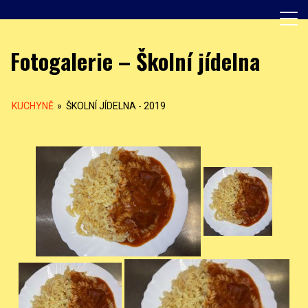
Skip
to
content
Základní škola, Praha 8, Burešova 14
ZŠ Burešova
Fotogalerie – Školní jídelna
KUCHYNĚ
»
ŠKOLNÍ JÍDELNA - 2019