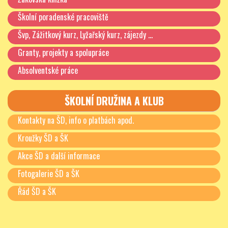
Školní poradenské pracoviště
Švp, Zážitkový kurz, Lyžařský kurz, zájezdy …
Granty, projekty a spolupráce
Absolventské práce
ŠKOLNÍ DRUŽINA A KLUB
Kontakty na ŠD, info o platbách apod.
Kroužky ŠD a ŠK
Akce ŠD a další informace
Fotogalerie ŠD a ŠK
Řád ŠD a ŠK