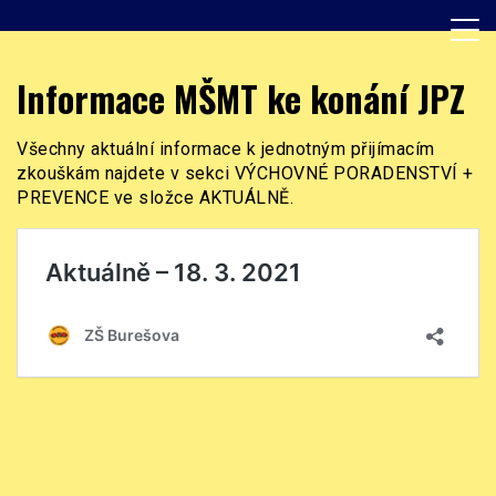
Skip
to
content
Základní škola, Praha 8, Burešova 14
ZŠ Burešova
Informace MŠMT ke konání JPZ
Všechny aktuální informace k jednotným přijímacím
zkouškám najdete v sekci VÝCHOVNÉ PORADENSTVÍ +
PREVENCE ve složce AKTUÁLNĚ.