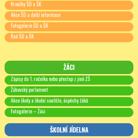
Kroužky ŠD a ŠK
Akce ŠD a další informace
Fotogalerie ŠD a ŠK
Řád ŠD a ŠK
ŽÁCI
Zápisy do 1. ročníku nebo přestup z jiné ZŠ
Žákovský parlament
Akce školy a školní soutěže, úspěchy žáků
Fotogalerie – Žáci
ŠKOLNÍ JÍDELNA