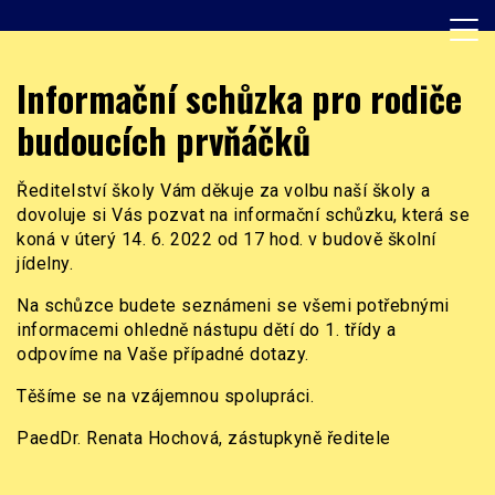
Skip
to
content
Základní škola, Praha 8, Burešova 14
ZŠ Burešova
Informační schůzka pro rodiče
budoucích prvňáčků
Ředitelství školy Vám děkuje za volbu naší školy a
dovoluje si Vás pozvat na informační schůzku, která se
koná v úterý 14. 6. 2022 od 17 hod. v budově školní
jídelny.
Na schůzce budete seznámeni se všemi potřebnými
informacemi ohledně nástupu dětí do 1. třídy a
odpovíme na Vaše případné dotazy.
Těšíme se na vzájemnou spolupráci.
PaedDr. Renata Hochová, zástupkyně ředitele