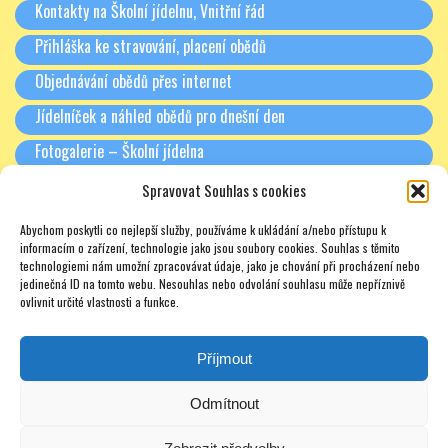
Kontakty na Školní jídelnu, Vnitřní řád
Přihláška ke stravování, placení obědů
Objednávání obědů přes internet
Jídelníček a náhled obědů pro dnešní den
Fotogalerie – Školní jídelna
Spravovat Souhlas s cookies
RODIČE A PARTNEŘI
Abychom poskytli co nejlepší služby, používáme k ukládání a/nebo přístupu k
Třídní schůzky + Spolek rodičů (dříve SRPŠ)
informacím o zařízení, technologie jako jsou soubory cookies. Souhlas s těmito
technologiemi nám umožní zpracovávat údaje, jako je chování při procházení nebo
Rada školy
jedinečná ID na tomto webu. Nesouhlas nebo odvolání souhlasu může nepříznivě
ovlivnit určité vlastnosti a funkce.
Pronájmy
Soukromé doučování – zajímavé odkazy – nabídky – texty
Příjmout
Odmítnout