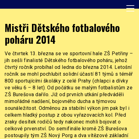
Skip
to
content
Základní škola, Praha 8, Burešova 14
ZŠ Burešova
Mistři Dětského fotbalového
poháru 2014
Ve čtvrtek 13. března se ve sportovní hale ZŠ Petřiny –
jih sešli finalisté Dětského fotbalového poháru, jehož
čtvrtý ročník probíhal od ledna do března 2014. Letošní
ročník se mohl pochlubit solidní účastí 81 týmů s téměř
800 sportujícími školáky z celé Prahy (chlapci a dívky
ve věku 6 – 8 let). Od počátku se malým fotbalistům ze
ZŠ Burešova dařilo. Již od prvních utkání předváděli
mimořádné nadšení, bojovného ducha a týmovou
sounáležitost. Odměnou za stabilní výkon jim pak byl i
celkem hladký postup z obou vyřazovacích kol. Před
zraky desítek rodičů tedy nakonec mohli bojovat o
celkové prvenství. Do semifinále kromě ZŠ Burešova
postoupily tým ZŠ Nový Porg a dva vítězové základní