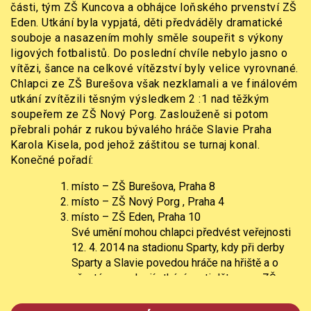
části, tým ZŠ Kuncova a obhájce loňského prvenství ZŠ
Eden. Utkání byla vypjatá, děti předváděly dramatické
souboje a nasazením mohly směle soupeřit s výkony
ligových fotbalistů. Do poslední chvíle nebylo jasno o
vítězi, šance na celkové vítězství byly velice vyrovnané.
Chlapci ze ZŠ Burešova však nezklamali a ve finálovém
utkání zvítězili těsným výsledkem 2 :1 nad těžkým
soupeřem ze ZŠ Nový Porg. Zaslouženě si potom
přebrali pohár z rukou bývalého hráče Slavie Praha
Karola Kisela, pod jehož záštitou se turnaj konal.
Konečné pořadí:
místo – ZŠ Burešova, Praha 8
místo – ZŠ Nový Porg , Praha 4
místo – ZŠ Eden, Praha 10
Své umění mohou chlapci předvést veřejnosti
12. 4. 2014 na stadionu Sparty, kdy při derby
Sparty a Slavie povedou hráče na hřiště a o
přestávce sehrají utkání proti dětem ze ZŠ
Nový Porg. Fanoušci jsou vítáni!
A zde jsou naši uspěšní fotbalisté: