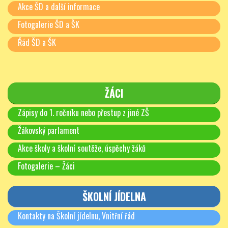
Akce ŠD a další informace
Fotogalerie ŠD a ŠK
Další fotografie z utkání najdete ve fotogalerii!
Řád ŠD a ŠK
ŽÁCI
Zápisy do 1. ročníku nebo přestup z jiné ZŠ
Žákovský parlament
Akce školy a školní soutěže, úspěchy žáků
Fotogalerie – Žáci
ŠKOLNÍ JÍDELNA
Kontakty na Školní jídelnu, Vnitřní řád