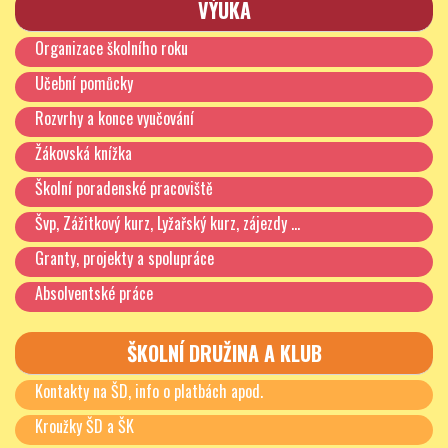
VÝUKA
Adam Jelínek a Václav Kratěna – 1.B,
Organizace školního roku
Štěpán Kefurt, David Ježek a Adam Ježek – 2.A,
Učební pomůcky
Martin Pamětický, Filip Meško a Ivan Merkulov – 2.B,
Rozvrhy a konce vyučování
Aleš Kuchař a Tadeáš Němec – 2.C,
Žákovská knížka
Jiří Vajnar, Josef Němec a Matyáš Hrazdíra – 2.D
Školní poradenské pracoviště
Švp, Zážitkový kurz, Lyžařský kurz, zájezdy …
Granty, projekty a spolupráce
Absolventské práce
ŠKOLNÍ DRUŽINA A KLUB
Kontakty na ŠD, info o platbách apod.
Kroužky ŠD a ŠK