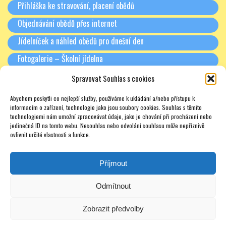
Přihláška ke stravování, placení obědů
Objednávání obědů přes internet
Jídelníček a náhled obědů pro dnešní den
Fotogalerie – Školní jídelna
Spravovat Souhlas s cookies
RODIČE A PARTNEŘI
Abychom poskytli co nejlepší služby, používáme k ukládání a/nebo přístupu k
Třídní schůzky + Spolek rodičů (dříve SRPŠ)
informacím o zařízení, technologie jako jsou soubory cookies. Souhlas s těmito
technologiemi nám umožní zpracovávat údaje, jako je chování při procházení nebo
Rada školy
jedinečná ID na tomto webu. Nesouhlas nebo odvolání souhlasu může nepříznivě
ovlivnit určité vlastnosti a funkce.
Pronájmy
Soukromé doučování – zajímavé odkazy – nabídky – texty
Příjmout
Odmítnout
Zobrazit předvolby