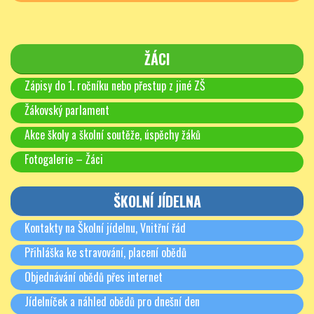
ŽÁCI
Zápisy do 1. ročníku nebo přestup z jiné ZŠ
Žákovský parlament
Akce školy a školní soutěže, úspěchy žáků
Fotogalerie – Žáci
ŠKOLNÍ JÍDELNA
Kontakty na Školní jídelnu, Vnitřní řád
Přihláška ke stravování, placení obědů
Objednávání obědů přes internet
Jídelníček a náhled obědů pro dnešní den