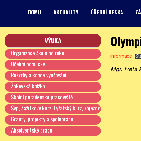
Skip
to
DOMŮ
AKTUALITY
ÚŘEDNÍ DESKA
ZÁ
content
Základní škola, Praha 8, Burešova 14
ZŠ Burešova
Olympi
VÝUKA
Organizace školního roku
informace
St
Učební pomůcky
Mgr. Iveta
Rozvrhy a konce vyučování
Žákovská knížka
Školní poradenské pracoviště
Švp, Zážitkový kurz, Lyžařský kurz, zájezdy
…
Granty, projekty a spolupráce
Absolventské práce