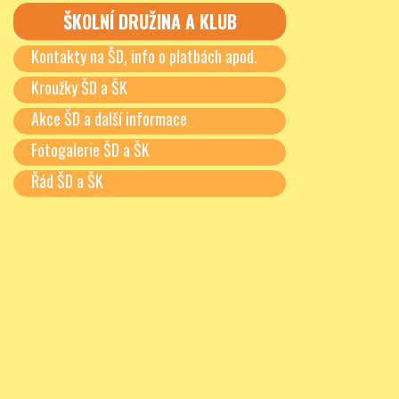
ŠKOLNÍ DRUŽINA A KLUB
Kontakty na ŠD, info o platbách apod.
Kroužky ŠD a ŠK
Akce ŠD a další informace
Fotogalerie ŠD a ŠK
Řád ŠD a ŠK