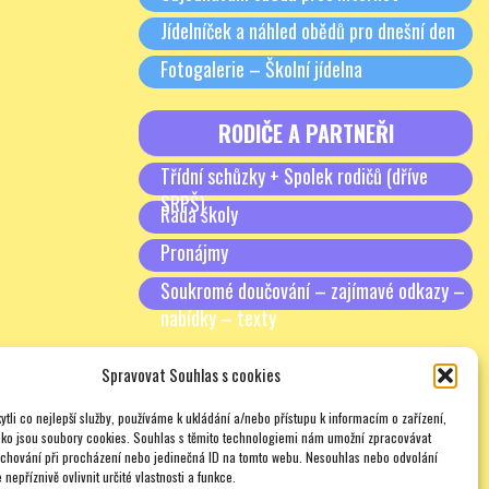
Jídelníček a náhled obědů pro dnešní den
Fotogalerie – Školní jídelna
RODIČE A PARTNEŘI
Třídní schůzky + Spolek rodičů (dříve
SRPŠ)
Rada školy
Pronájmy
Soukromé doučování – zajímavé odkazy –
nabídky – texty
Spravovat Souhlas s cookies
tli co nejlepší služby, používáme k ukládání a/nebo přístupu k informacím o zařízení,
ako jsou soubory cookies. Souhlas s těmito technologiemi nám umožní zpracovávat
e chování při procházení nebo jedinečná ID na tomto webu. Nesouhlas nebo odvolání
nepříznivě ovlivnit určité vlastnosti a funkce.