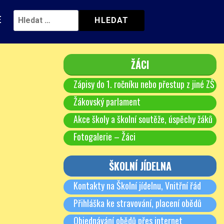
E
ŽÁCI
Zápisy do 1. ročníku nebo přestup z jiné ZŠ
Žákovský parlament
Akce školy a školní soutěže, úspěchy žáků
Fotogalerie – Žáci
ŠKOLNÍ JÍDELNA
Kontakty na Školní jídelnu, Vnitřní řád
Přihláška ke stravování, placení obědů
Objednávání obědů přes internet