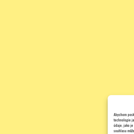
Abychom posky
technologie j
údaje, jako j
souhlasu může 