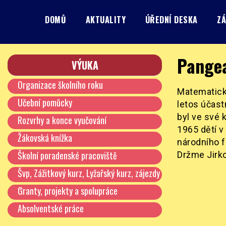
Skip
to
DOMŮ
AKTUALITY
ÚŘEDNÍ DESKA
ZÁ
content
Základní škola, Praha 8, Burešova 14
ZŠ Burešova
Pange
VÝUKA
Organizace školního roku
Matematické
Učební pomůcky
letos účastn
byl ve své k
Rozvrhy a konce vyučování
1965 dětí v
Žákovská knížka
národního f
Školní poradenské pracoviště
Držme Jirko
Švp, Zážitkový kurz, Lyžařský kurz, zájezdy
…
Granty, projekty a spolupráce
Absolventské práce