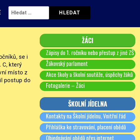
E
ŽÁCI
Zápisy do 1. ročníku nebo přestup z jiné ZŠ
čníků, se i
Žákovský parlament
. C, který
rvní místo z
Akce školy a školní soutěže, úspěchy žáků
il postup do
Fotogalerie – Žáci
ŠKOLNÍ JÍDELNA
Kontakty na Školní jídelnu, Vnitřní řád
Přihláška ke stravování, placení obědů
Objednávání obědů přes internet