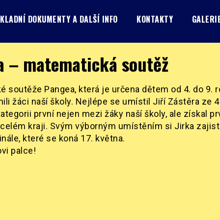
KLADNÍ DOKUMENTY A DALŠÍ INFO
KONTAKTY
GALERI
a – matematická soutěž
 soutěže Pangea, která je určena dětem od 4. do 9. ro
ili žáci naší školy. Nejlépe se umístil Jiří Zástěra ze 4
ategorii první nejen mezi žáky naší školy, ale získal p
 celém kraji. Svým výborným umístěním si Jirka zajist
inále, které se koná 17. května.
vi palce!