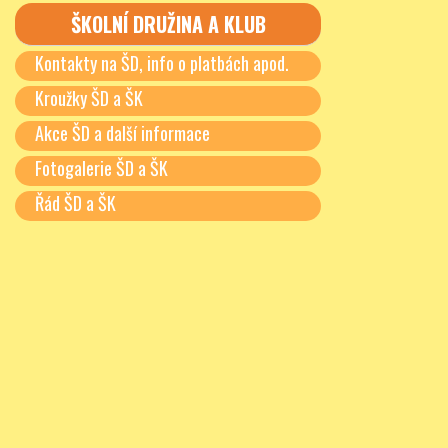
ŠKOLNÍ DRUŽINA A KLUB
Kontakty na ŠD, info o platbách apod.
Kroužky ŠD a ŠK
Akce ŠD a další informace
Fotogalerie ŠD a ŠK
Řád ŠD a ŠK