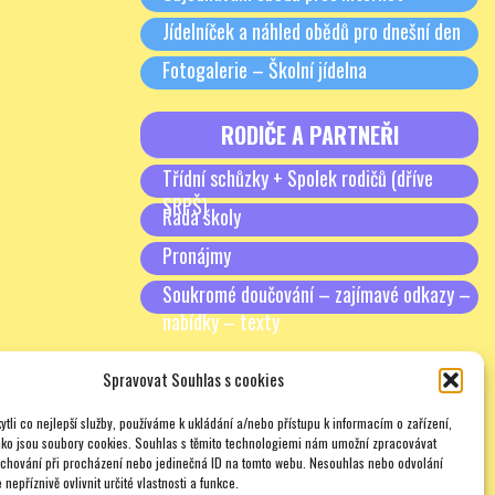
Jídelníček a náhled obědů pro dnešní den
Fotogalerie – Školní jídelna
RODIČE A PARTNEŘI
Třídní schůzky + Spolek rodičů (dříve
SRPŠ)
Rada školy
Pronájmy
Soukromé doučování – zajímavé odkazy –
nabídky – texty
Spravovat Souhlas s cookies
tli co nejlepší služby, používáme k ukládání a/nebo přístupu k informacím o zařízení,
ako jsou soubory cookies. Souhlas s těmito technologiemi nám umožní zpracovávat
e chování při procházení nebo jedinečná ID na tomto webu. Nesouhlas nebo odvolání
nepříznivě ovlivnit určité vlastnosti a funkce.