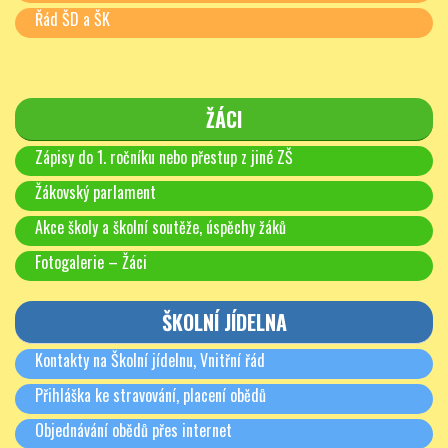
Řád ŠD a ŠK
ŽÁCI
Zápisy do 1. ročníku nebo přestup z jiné ZŠ
Žákovský parlament
Akce školy a školní soutěže, úspěchy žáků
Fotogalerie – Žáci
ŠKOLNÍ JÍDELNA
Kontakty na Školní jídelnu, Vnitřní řád
Přihláška ke stravování, placení obědů
Objednávání obědů přes internet