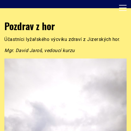
Skip
to
content
Základní škola, Praha 8, Burešova 14
ZŠ Burešova
Pozdrav z hor
Účastníci lyžařského výcviku zdraví z Jizerských hor.
Mgr. David Jaroš, vedoucí kurzu