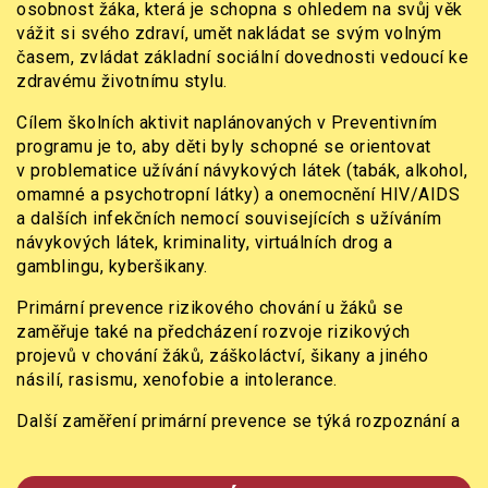
osobnost žáka, která je schopna s ohledem na svůj věk
vážit si svého zdraví, umět nakládat se svým volným
časem, zvládat základní sociální dovednosti vedoucí ke
zdravému životnímu stylu.
Cílem školních aktivit naplánovaných v Preventivním
programu je to, aby děti byly schopné se orientovat
v problematice užívání návykových látek (tabák, alkohol,
omamné a psychotropní látky) a onemocnění HIV/AIDS
a dalších infekčních nemocí souvisejících s užíváním
návykových látek, kriminality, virtuálních drog a
gamblingu, kyberšikany.
Primární prevence rizikového chování u žáků se
zaměřuje také na předcházení rozvoje rizikových
projevů v chování žáků, záškoláctví, šikany a jiného
násilí, rasismu, xenofobie a intolerance.
Další zaměření primární prevence se týká rozpoznání a
zajištění včasné intervence, v případech domácího
násilí, týrání a zneužívání dětí, ohrožování mravní