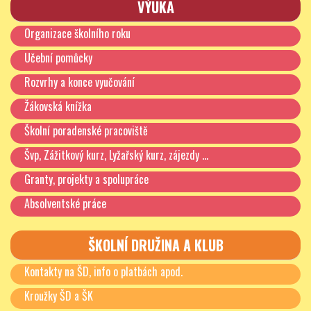
výchovy mládeže, poruch příjmu potravy (mentální
VÝUKA
bulimie, mentální anorexie).
Organizace školního roku
Aktivity jsou směrovány k tomu, aby si děti vážily
Učební pomůcky
vlastního zdraví, nebály se ptát, učily se správně
rozhodovat v problematických situacích. Aby také uměly
Rozvrhy a konce vyučování
dobře nakládat se svým volným časem.
Žákovská knížka
V rámci tohoto programu spolupracujeme s KPPP,
Školní poradenské pracoviště
Policií ČR, kdy využíváme nabídky preventivních
programů. Pravidelně jsou zařazovány dvakrát ročně tří
Švp, Zážitkový kurz, Lyžařský kurz, zájezdy …
až čtyřhodinové bloky prevence připravované
Granty, projekty a spolupráce
vyškolenými pracovníky KPPP -Praha, Pernerova 8
zaměřené na posilování pozitivních životních hodnot a
Absolventské práce
postojů. Na všech programech je přítomen třídní učitel
nebo jiný pedagogický pracovník.
ŠKOLNÍ DRUŽINA A KLUB
Kontakty na ŠD, info o platbách apod.
Kroužky ŠD a ŠK