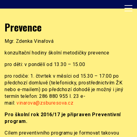
Skip
to
content
Základní škola, Praha 8, Burešova 14
ZŠ Burešova
Prevence
Mgr. Zdenka Vinařová
konzultační hodiny školní metodičky prevence
pro děti: v pondělí od 13.30 – 15.00
pro rodiče: 1. čtvrtek v měsíci od 15.30 – 17.00 po
předchozí domluvě (telefonicky, prostřednictvím ŽK
nebo e-mailem) po předchozí dohodě je možný i jiný
termín telefon: 286 880 955 l. 23 e-
mail:
vinarova@zsburesova.cz
Pro školní rok 2016/17 je připraven Preventivní
program.
Cílem preventivního programu je formovat takovou