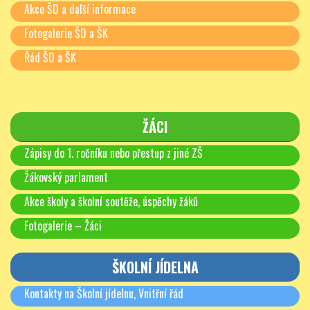
Akce ŠD a další informace
Fotogalerie ŠD a ŠK
Řád ŠD a ŠK
ŽÁCI
Zápisy do 1. ročníku nebo přestup z jiné ZŠ
Žákovský parlament
Akce školy a školní soutěže, úspěchy žáků
Fotogalerie – Žáci
ŠKOLNÍ JÍDELNA
Kontakty na Školní jídelnu, Vnitřní řád