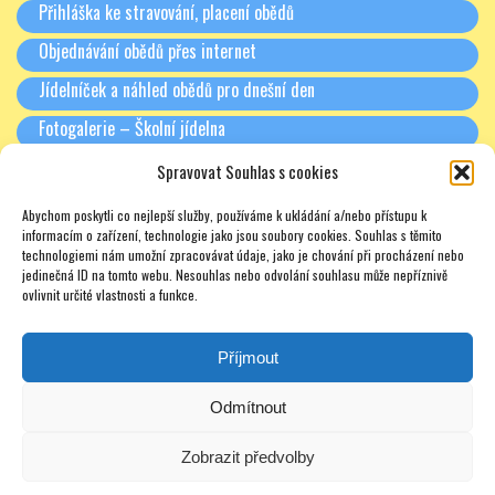
Přihláška ke stravování, placení obědů
Objednávání obědů přes internet
Jídelníček a náhled obědů pro dnešní den
Fotogalerie – Školní jídelna
Spravovat Souhlas s cookies
RODIČE A PARTNEŘI
Abychom poskytli co nejlepší služby, používáme k ukládání a/nebo přístupu k
Třídní schůzky + Spolek rodičů (dříve SRPŠ)
informacím o zařízení, technologie jako jsou soubory cookies. Souhlas s těmito
technologiemi nám umožní zpracovávat údaje, jako je chování při procházení nebo
Rada školy
jedinečná ID na tomto webu. Nesouhlas nebo odvolání souhlasu může nepříznivě
ovlivnit určité vlastnosti a funkce.
Pronájmy
Soukromé doučování – zajímavé odkazy – nabídky – texty
Příjmout
Odmítnout
Zobrazit předvolby