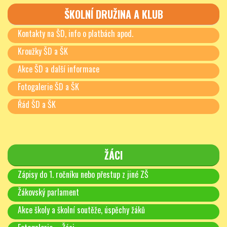
ŠKOLNÍ DRUŽINA A KLUB
Kontakty na ŠD, info o platbách apod.
Kroužky ŠD a ŠK
Akce ŠD a další informace
Fotogalerie ŠD a ŠK
Řád ŠD a ŠK
ŽÁCI
Zápisy do 1. ročníku nebo přestup z jiné ZŠ
Žákovský parlament
Akce školy a školní soutěže, úspěchy žáků