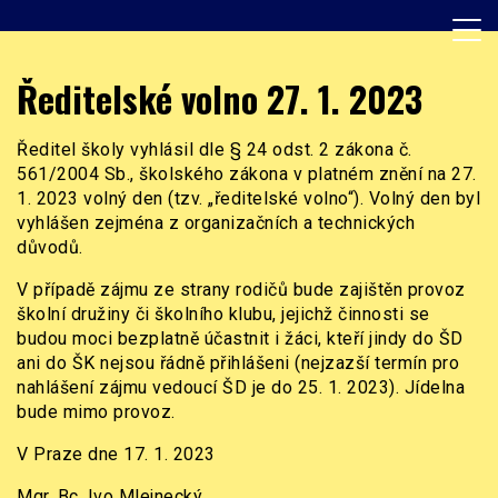
Skip
to
content
Základní škola, Praha 8, Burešova 14
ZŠ Burešova
Ředitelské volno 27. 1. 2023
Ředitel školy vyhlásil dle § 24 odst. 2 zákona č.
561/2004 Sb., školského zákona v platném znění na 27.
1. 2023 volný den (tzv. „ředitelské volno“). Volný den byl
vyhlášen zejména z organizačních a technických
důvodů.
V případě zájmu ze strany rodičů bude zajištěn provoz
školní družiny či školního klubu, jejichž činnosti se
budou moci bezplatně účastnit i žáci, kteří jindy do ŠD
ani do ŠK nejsou řádně přihlášeni (nejzazší termín pro
nahlášení zájmu vedoucí ŠD je do 25. 1. 2023). Jídelna
bude mimo provoz.
V Praze dne 17. 1. 2023
Mgr. Bc. Ivo Mlejnecký