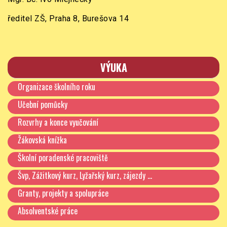
ředitel ZŠ, Praha 8, Burešova 14
VÝUKA
Organizace školního roku
Učební pomůcky
Rozvrhy a konce vyučování
Žákovská knížka
Školní poradenské pracoviště
Švp, Zážitkový kurz, Lyžařský kurz, zájezdy …
Granty, projekty a spolupráce
Absolventské práce