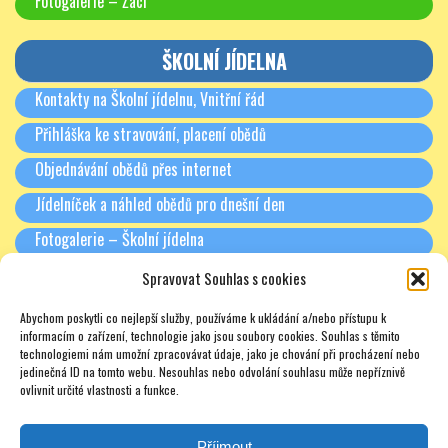
Fotogalerie – Žáci
ŠKOLNÍ JÍDELNA
Kontakty na Školní jídelnu, Vnitřní řád
Přihláška ke stravování, placení obědů
Objednávání obědů přes internet
Jídelníček a náhled obědů pro dnešní den
Fotogalerie – Školní jídelna
Spravovat Souhlas s cookies
RODIČE A PARTNEŘI
Abychom poskytli co nejlepší služby, používáme k ukládání a/nebo přístupu k
Třídní schůzky + Spolek rodičů (dříve SRPŠ)
informacím o zařízení, technologie jako jsou soubory cookies. Souhlas s těmito
technologiemi nám umožní zpracovávat údaje, jako je chování při procházení nebo
Rada školy
jedinečná ID na tomto webu. Nesouhlas nebo odvolání souhlasu může nepříznivě
ovlivnit určité vlastnosti a funkce.
Pronájmy
Soukromé doučování – zajímavé odkazy – nabídky – texty
Příjmout