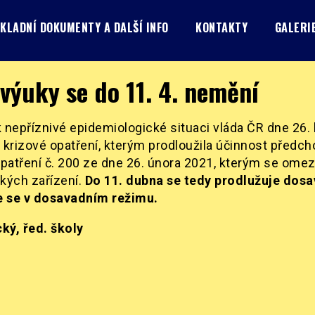
KLADNÍ DOKUMENTY A DALŠÍ INFO
KONTAKTY
GALERI
výuky se do 11. 4. nemění
nepříznivé epidemiologické situaci vláda ČR dne 26.
a krizové opatření, kterým prodloužila účinnost předc
patření č. 200 ze dne 26. února 2021, kterým se ome
ských zařízení.
Do 11. dubna se tedy prodlužuje dosa
e se v dosavadním režimu.
ký, řed. školy