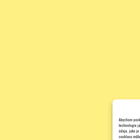
Abychom posky
technologie j
údaje, jako j
souhlasu může 