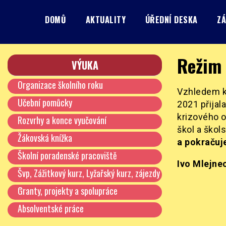
Skip
to
DOMŮ
AKTUALITY
ÚŘEDNÍ DESKA
ZÁ
content
Základní škola, Praha 8, Burešova 14
ZŠ Burešova
Režim 
VÝUKA
Organizace školního roku
Vzhledem k 
Učební pomůcky
2021 přijal
krizového o
Rozvrhy a konce vyučování
škol a škol
Žákovská knížka
a pokračuj
Školní poradenské pracoviště
Ivo Mlejnec
Švp, Zážitkový kurz, Lyžařský kurz, zájezdy
…
Granty, projekty a spolupráce
Absolventské práce