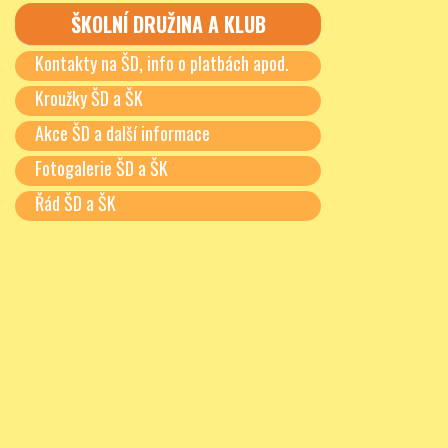
ŠKOLNÍ DRUŽINA A KLUB
Kontakty na ŠD, info o platbách apod.
Kroužky ŠD a ŠK
Akce ŠD a další informace
Fotogalerie ŠD a ŠK
Řád ŠD a ŠK