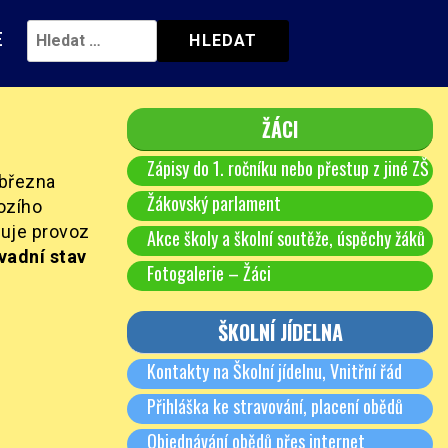
E
ŽÁCI
Zápisy do 1. ročníku nebo přestup z jiné ZŠ
 března
Žákovský parlament
hozího
zuje provoz
Akce školy a školní soutěže, úspěchy žáků
vadní stav
Fotogalerie – Žáci
ŠKOLNÍ JÍDELNA
Kontakty na Školní jídelnu, Vnitřní řád
Přihláška ke stravování, placení obědů
Objednávání obědů přes internet