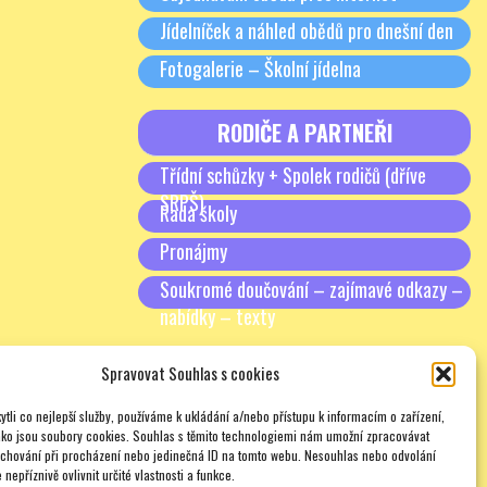
Jídelníček a náhled obědů pro dnešní den
Fotogalerie – Školní jídelna
RODIČE A PARTNEŘI
Třídní schůzky + Spolek rodičů (dříve
SRPŠ)
Rada školy
Pronájmy
Soukromé doučování – zajímavé odkazy –
nabídky – texty
Spravovat Souhlas s cookies
tli co nejlepší služby, používáme k ukládání a/nebo přístupu k informacím o zařízení,
ako jsou soubory cookies. Souhlas s těmito technologiemi nám umožní zpracovávat
e chování při procházení nebo jedinečná ID na tomto webu. Nesouhlas nebo odvolání
nepříznivě ovlivnit určité vlastnosti a funkce.