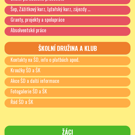
Švp, Zážitkový kurz, Lyžařský kurz, zájezdy …
Granty, projekty a spolupráce
Absolventské práce
ŠKOLNÍ DRUŽINA A KLUB
Kontakty na ŠD, info o platbách apod.
Kroužky ŠD a ŠK
Akce ŠD a další informace
Fotogalerie ŠD a ŠK
Řád ŠD a ŠK
ŽÁCI