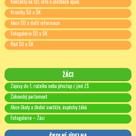
Kontakty na ŠD, info o platbách apod.
Kroužky ŠD a ŠK
Akce ŠD a další informace
Fotogalerie ŠD a ŠK
Řád ŠD a ŠK
ŽÁCI
Zápisy do 1. ročníku nebo přestup z jiné ZŠ
Žákovský parlament
Akce školy a školní soutěže, úspěchy žáků
Fotogalerie – Žáci