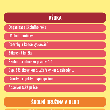
VÝUKA
Organizace školního roku
Učební pomůcky
Rozvrhy a konce vyučování
Žákovská knížka
Školní poradenské pracoviště
Švp, Zážitkový kurz, Lyžařský kurz, zájezdy …
Granty, projekty a spolupráce
Absolventské práce
ŠKOLNÍ DRUŽINA A KLUB