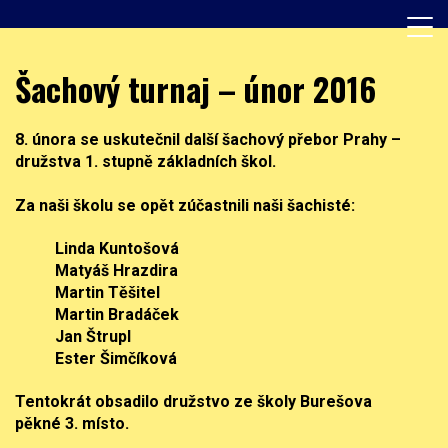
Skip
to
content
Základní škola, Praha 8, Burešova 14
ZŠ Burešova
Šachový turnaj – únor 2016
8. února se uskutečnil další šachový přebor Prahy –
družstva 1. stupně základních škol.
Za naši školu se opět zúčastnili naši šachisté:
Linda Kuntošová
Matyáš Hrazdira
Martin Těšitel
Martin Bradáček
Jan Štrupl
Ester Šimčíková
Tentokrát obsadilo družstvo ze školy Burešova
pěkné
3. místo.