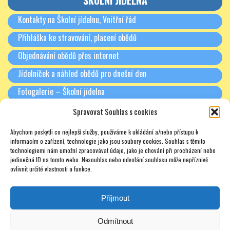
ŠKOLNÍ JÍDELNA
Kontakty na Školní jídelnu, Vnitřní řád
Přihláška ke stravování, placení obědů
Objednávání obědů přes internet
Jídelníček a náhled obědů pro dnešní den
Fotogalerie – Školní jídelna
Spravovat Souhlas s cookies
RODIČE A PARTNEŘI
Abychom poskytli co nejlepší služby, používáme k ukládání a/nebo přístupu k
Třídní schůzky + Spolek rodičů (dříve SRPŠ)
informacím o zařízení, technologie jako jsou soubory cookies. Souhlas s těmito
technologiemi nám umožní zpracovávat údaje, jako je chování při procházení nebo
Rada školy
jedinečná ID na tomto webu. Nesouhlas nebo odvolání souhlasu může nepříznivě
ovlivnit určité vlastnosti a funkce.
Pronájmy
Soukromé doučování – zajímavé odkazy – nabídky – texty
Příjmout
Odmítnout