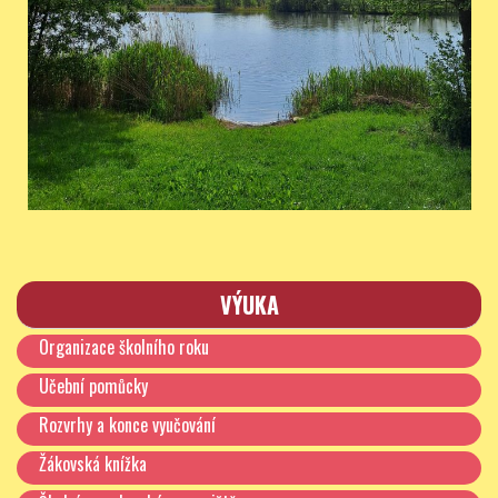
VÝUKA
Organizace školního roku
Učební pomůcky
Rozvrhy a konce vyučování
Žákovská knížka