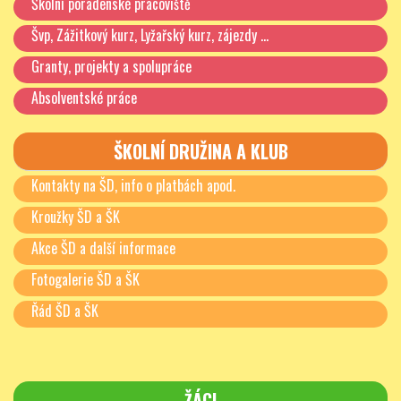
Školní poradenské pracoviště
Švp, Zážitkový kurz, Lyžařský kurz, zájezdy …
Granty, projekty a spolupráce
Absolventské práce
ŠKOLNÍ DRUŽINA A KLUB
Kontakty na ŠD, info o platbách apod.
Kroužky ŠD a ŠK
Akce ŠD a další informace
Fotogalerie ŠD a ŠK
Řád ŠD a ŠK
ŽÁCI