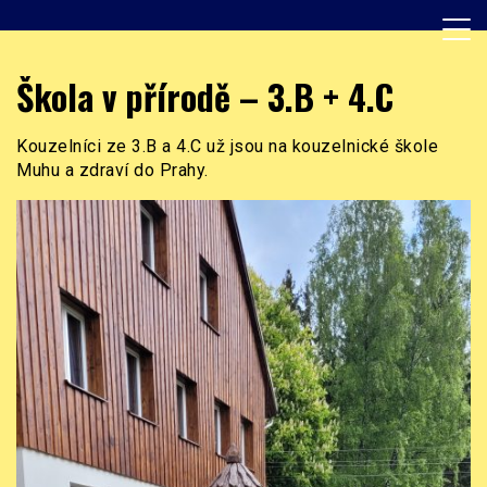
Skip
to
content
Základní škola, Praha 8, Burešova 14
ZŠ Burešova
Škola v přírodě – 3.B + 4.C
Kouzelníci ze 3.B a 4.C už jsou na kouzelnické škole
Muhu a zdraví do Prahy.