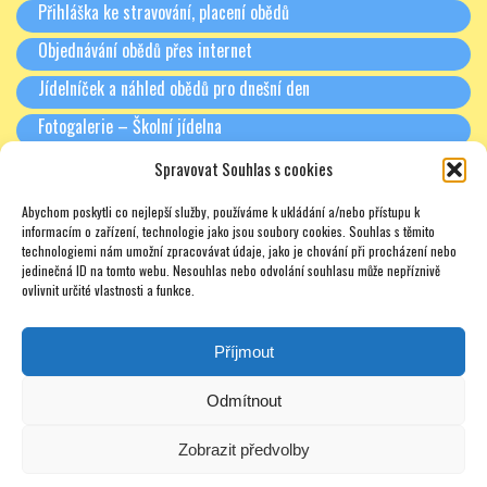
Přihláška ke stravování, placení obědů
Objednávání obědů přes internet
Jídelníček a náhled obědů pro dnešní den
Fotogalerie – Školní jídelna
Spravovat Souhlas s cookies
RODIČE A PARTNEŘI
Abychom poskytli co nejlepší služby, používáme k ukládání a/nebo přístupu k
Třídní schůzky + Spolek rodičů (dříve SRPŠ)
informacím o zařízení, technologie jako jsou soubory cookies. Souhlas s těmito
technologiemi nám umožní zpracovávat údaje, jako je chování při procházení nebo
Rada školy
jedinečná ID na tomto webu. Nesouhlas nebo odvolání souhlasu může nepříznivě
ovlivnit určité vlastnosti a funkce.
Pronájmy
Soukromé doučování – zajímavé odkazy – nabídky – texty
Příjmout
Odmítnout
Zobrazit předvolby