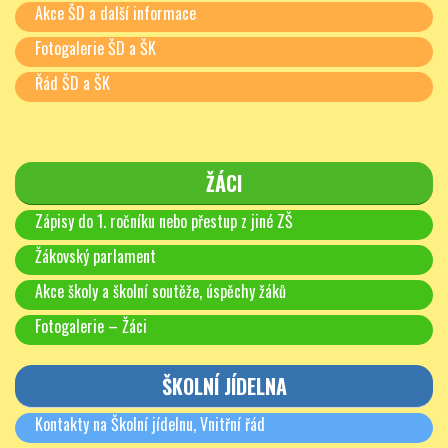
Akce ŠD a další informace
Fotogalerie ŠD a ŠK
Řád ŠD a ŠK
ŽÁCI
Zápisy do 1. ročníku nebo přestup z jiné ZŠ
Žákovský parlament
Akce školy a školní soutěže, úspěchy žáků
Fotogalerie – Žáci
ŠKOLNÍ JÍDELNA
Kontakty na Školní jídelnu, Vnitřní řád