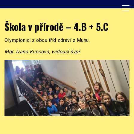
Skip
to
content
Základní škola, Praha 8, Burešova 14
ZŠ Burešova
Škola v přírodě – 4.B + 5.C
Olympionici z obou tříd zdraví z Muhu.
Mgr. Ivana Kuncová, vedoucí švpř