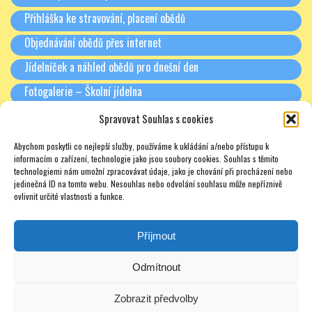
Přihláška ke stravování, placení obědů
Objednávání obědů přes internet
Jídelníček a náhled obědů pro dnešní den
Fotogalerie – Školní jídelna
Spravovat Souhlas s cookies
RODIČE A PARTNEŘI
Abychom poskytli co nejlepší služby, používáme k ukládání a/nebo přístupu k
Třídní schůzky + Spolek rodičů (dříve SRPŠ)
informacím o zařízení, technologie jako jsou soubory cookies. Souhlas s těmito
technologiemi nám umožní zpracovávat údaje, jako je chování při procházení nebo
Rada školy
jedinečná ID na tomto webu. Nesouhlas nebo odvolání souhlasu může nepříznivě
ovlivnit určité vlastnosti a funkce.
Pronájmy
Soukromé doučování – zajímavé odkazy – nabídky – texty
Příjmout
Odmítnout
Zobrazit předvolby