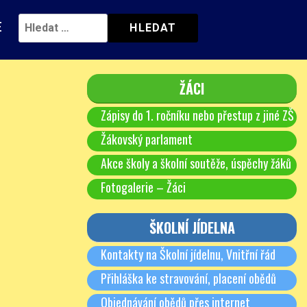
E
ŽÁCI
Zápisy do 1. ročníku nebo přestup z jiné ZŠ
Žákovský parlament
Akce školy a školní soutěže, úspěchy žáků
Fotogalerie – Žáci
ŠKOLNÍ JÍDELNA
Kontakty na Školní jídelnu, Vnitřní řád
Přihláška ke stravování, placení obědů
Objednávání obědů přes internet