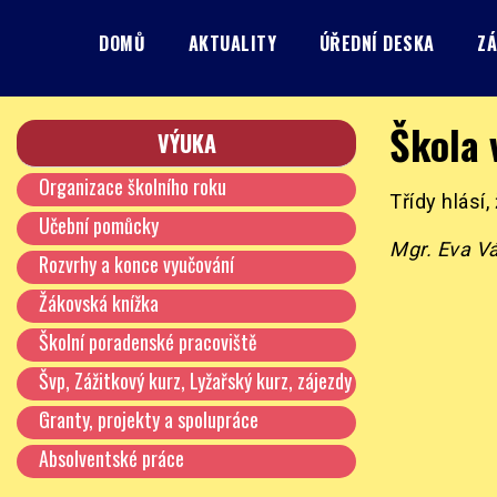
Skip
to
DOMŮ
AKTUALITY
ÚŘEDNÍ DESKA
ZÁ
content
Základní škola, Praha 8, Burešova 14
ZŠ Burešova
Škola 
VÝUKA
Organizace školního roku
Třídy hlásí,
Učební pomůcky
Mgr. Eva Vá
Rozvrhy a konce vyučování
Žákovská knížka
Školní poradenské pracoviště
Švp, Zážitkový kurz, Lyžařský kurz, zájezdy
…
Granty, projekty a spolupráce
Absolventské práce