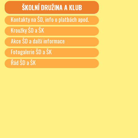
ŠKOLNÍ DRUŽINA A KLUB
Kontakty na ŠD, info o platbách apod.
Kroužky ŠD a ŠK
Akce ŠD a další informace
Fotogalerie ŠD a ŠK
Řád ŠD a ŠK