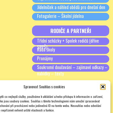
Jídelníček a náhled obědů pro dnešní den
Fotogalerie – Školní jídelna
RODIČE A PARTNEŘI
Třídní schůzky + Spolek rodičů (dříve
SRPŠ)
Rada školy
Pronájmy
Soukromé doučování – zajímavé odkazy –
nabídky – texty
Spravovat Souhlas s cookies
tli co nejlepší služby, používáme k ukládání a/nebo přístupu k informacím o zařízení,
ako jsou soubory cookies. Souhlas s těmito technologiemi nám umožní zpracovávat
e chování při procházení nebo jedinečná ID na tomto webu. Nesouhlas nebo odvolání
nepříznivě ovlivnit určité vlastnosti a funkce.