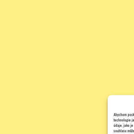
Abychom posky
technologie j
údaje, jako j
souhlasu může 