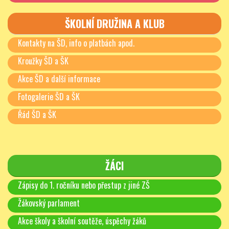
ŠKOLNÍ DRUŽINA A KLUB
Kontakty na ŠD, info o platbách apod.
Kroužky ŠD a ŠK
Akce ŠD a další informace
Fotogalerie ŠD a ŠK
Řád ŠD a ŠK
ŽÁCI
Zápisy do 1. ročníku nebo přestup z jiné ZŠ
Žákovský parlament
Akce školy a školní soutěže, úspěchy žáků