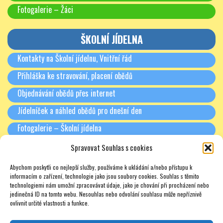
Fotogalerie – Žáci
ŠKOLNÍ JÍDELNA
Kontakty na Školní jídelnu, Vnitřní řád
Přihláška ke stravování, placení obědů
Objednávání obědů přes internet
Jídelníček a náhled obědů pro dnešní den
Fotogalerie – Školní jídelna
Spravovat Souhlas s cookies
RODIČE A PARTNEŘI
Abychom poskytli co nejlepší služby, používáme k ukládání a/nebo přístupu k
Třídní schůzky + Spolek rodičů (dříve SRPŠ)
informacím o zařízení, technologie jako jsou soubory cookies. Souhlas s těmito
technologiemi nám umožní zpracovávat údaje, jako je chování při procházení nebo
Rada školy
jedinečná ID na tomto webu. Nesouhlas nebo odvolání souhlasu může nepříznivě
ovlivnit určité vlastnosti a funkce.
Pronájmy