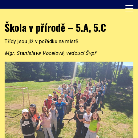
Skip
to
content
Základní škola, Praha 8, Burešova 14
ZŠ Burešova
Škola v přírodě – 5.A, 5.C
Třídy jsou již v pořádku na místě.
Mgr. Stanislava Vocelová, vedoucí Švpř