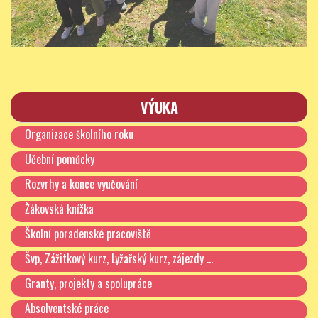
VÝUKA
Organizace školního roku
Učební pomůcky
Rozvrhy a konce vyučování
Žákovská knížka
Školní poradenské pracoviště
Švp, Zážitkový kurz, Lyžařský kurz, zájezdy …
Granty, projekty a spolupráce
Absolventské práce