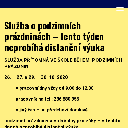
Skip
to
content
Základní škola, Praha 8, Burešova 14
ZŠ Burešova
Služba o podzimních
prázdninách – tento týden
neprobíhá distanční výuka
SLUŽBA PŘÍTOMNÁ VE ŠKOLE BĚHEM PODZIMNÍCH
PRÁZDNIN
26. – 27. a 29. – 30. 10. 2020
v pracovní dny vždy od 9.00 do 12.00
pracovník na tel.: 286 880 955
v jiný čas – po předchozí domluvě
podzimní prázdniny a volné dny pro žáky – v těchto
dnech neprobíhá distanční výuka