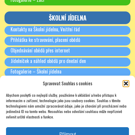
ŠKOLNÍ JÍDELNA
Kontakty na Školní jídelnu, Vnitřní řád
Přihláška ke stravování, placení obědů
Objednávání obědů přes internet
Jídelníček a náhled obědů pro dnešní den
Fotogalerie – Školní jídelna
Spravovat Souhlas s cookies
RODIČE A PARTNEŘI
Abychom poskytli co nejlepší služby, používáme k ukládání a/nebo přístupu k
Třídní schůzky + Spolek rodičů (dříve SRPŠ)
informacím o zařízení, technologie jako jsou soubory cookies. Souhlas s těmito
technologiemi nám umožní zpracovávat údaje, jako je chování při procházení nebo
Rada školy
jedinečná ID na tomto webu. Nesouhlas nebo odvolání souhlasu může nepříznivě
ovlivnit určité vlastnosti a funkce.
Pronájmy
Soukromé doučování – zajímavé odkazy – nabídky – texty
Příjmout