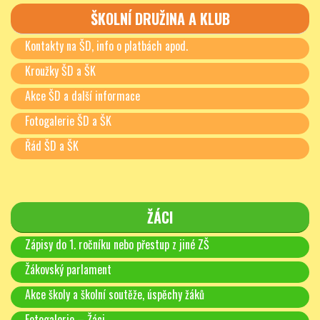
ŠKOLNÍ DRUŽINA A KLUB
Kontakty na ŠD, info o platbách apod.
Kroužky ŠD a ŠK
Akce ŠD a další informace
Fotogalerie ŠD a ŠK
Řád ŠD a ŠK
ŽÁCI
Zápisy do 1. ročníku nebo přestup z jiné ZŠ
Žákovský parlament
Akce školy a školní soutěže, úspěchy žáků
Fotogalerie – Žáci