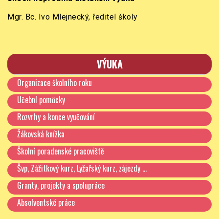
Mgr. Bc. Ivo Mlejnecký, ředitel školy
VÝUKA
Organizace školního roku
Učební pomůcky
Rozvrhy a konce vyučování
Žákovská knížka
Školní poradenské pracoviště
Švp, Zážitkový kurz, Lyžařský kurz, zájezdy …
Granty, projekty a spolupráce
Absolventské práce