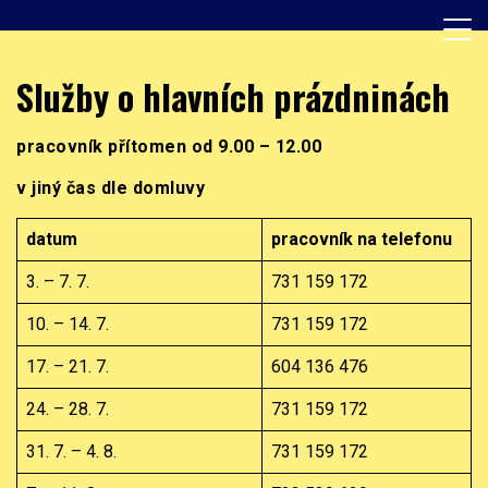
Skip
to
content
Základní škola, Praha 8, Burešova 14
ZŠ Burešova
Služby o hlavních prázdninách
pracovník přítomen od 9.00 – 12.00
v jiný čas dle domluvy
datum
pracovník na telefonu
3. – 7. 7.
731 159 172
10. – 14. 7.
731 159 172
17. – 21. 7.
604 136 476
24. – 28. 7.
731 159 172
31. 7. – 4. 8.
731 159 172