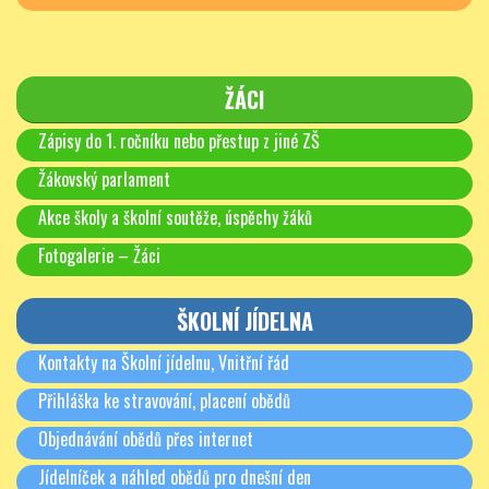
ŽÁCI
Zápisy do 1. ročníku nebo přestup z jiné ZŠ
Žákovský parlament
Akce školy a školní soutěže, úspěchy žáků
Fotogalerie – Žáci
ŠKOLNÍ JÍDELNA
Kontakty na Školní jídelnu, Vnitřní řád
Přihláška ke stravování, placení obědů
Objednávání obědů přes internet
Jídelníček a náhled obědů pro dnešní den