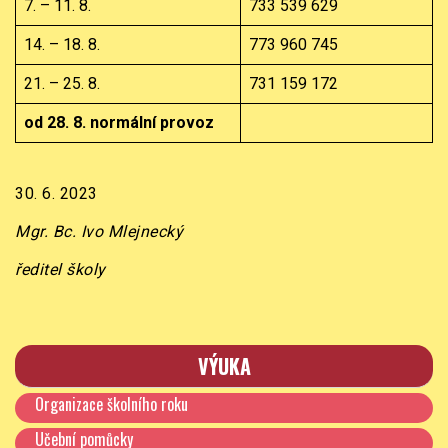
7. – 11. 8.
733 539 629
14. – 18. 8.
773 960 745
21. – 25. 8.
731 159 172
od 28. 8. normální provoz
30. 6. 2023
Mgr. Bc. Ivo Mlejnecký
ředitel školy
VÝUKA
Organizace školního roku
Učební pomůcky