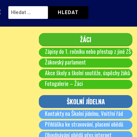
E
ŽÁCI
Zápisy do 1. ročníku nebo přestup z jiné ZŠ
Žákovský parlament
Akce školy a školní soutěže, úspěchy žáků
Fotogalerie – Žáci
ŠKOLNÍ JÍDELNA
Kontakty na Školní jídelnu, Vnitřní řád
Přihláška ke stravování, placení obědů
Objednávání obědů přes internet