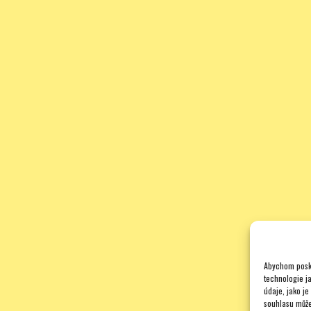
Abychom posky
technologie j
údaje, jako j
souhlasu může 