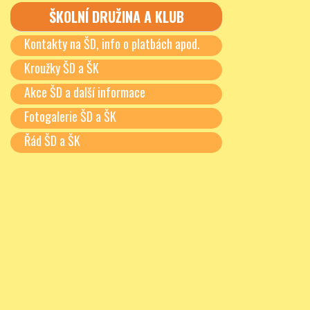
ŠKOLNÍ DRUŽINA A KLUB
Kontakty na ŠD, info o platbách apod.
Kroužky ŠD a ŠK
Akce ŠD a další informace
Fotogalerie ŠD a ŠK
Řád ŠD a ŠK