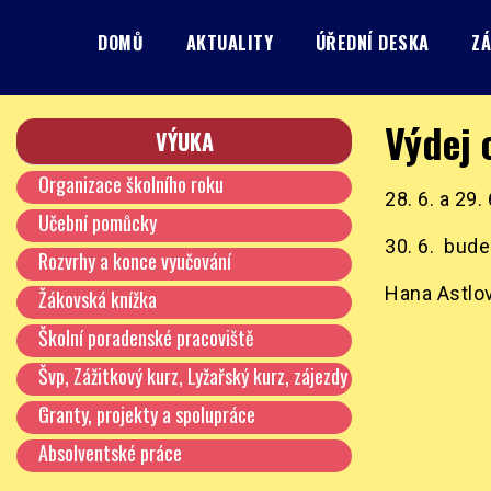
Skip
to
DOMŮ
AKTUALITY
ÚŘEDNÍ DESKA
ZÁ
content
Základní škola, Praha 8, Burešova 14
ZŠ Burešova
Výdej 
VÝUKA
Organizace školního roku
28. 6. a 29.
Učební pomůcky
30. 6. bude
Rozvrhy a konce vyučování
Hana Astlov
Žákovská knížka
Školní poradenské pracoviště
Švp, Zážitkový kurz, Lyžařský kurz, zájezdy
…
Granty, projekty a spolupráce
Absolventské práce