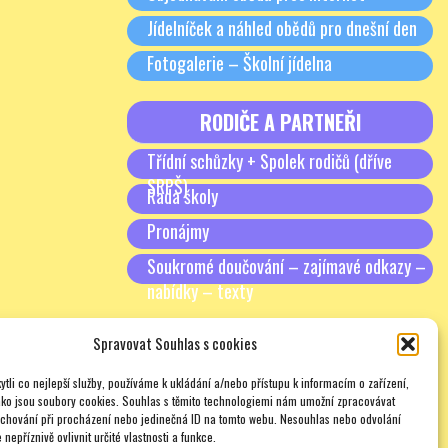
Jídelníček a náhled obědů pro dnešní den
Fotogalerie – Školní jídelna
RODIČE A PARTNEŘI
Třídní schůzky + Spolek rodičů (dříve
SRPŠ)
Rada školy
Pronájmy
Soukromé doučování – zajímavé odkazy –
nabídky – texty
Spravovat Souhlas s cookies
tli co nejlepší služby, používáme k ukládání a/nebo přístupu k informacím o zařízení,
ako jsou soubory cookies. Souhlas s těmito technologiemi nám umožní zpracovávat
e chování při procházení nebo jedinečná ID na tomto webu. Nesouhlas nebo odvolání
nepříznivě ovlivnit určité vlastnosti a funkce.