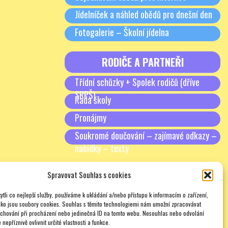
Jídelníček a náhled obědů pro dnešní den
Fotogalerie – Školní jídelna
RODIČE A PARTNEŘI
Třídní schůzky + Spolek rodičů (dříve
SRPŠ)
Rada školy
Pronájmy
Soukromé doučování – zajímavé odkazy –
nabídky – texty
Spravovat Souhlas s cookies
tli co nejlepší služby, používáme k ukládání a/nebo přístupu k informacím o zařízení,
ako jsou soubory cookies. Souhlas s těmito technologiemi nám umožní zpracovávat
e chování při procházení nebo jedinečná ID na tomto webu. Nesouhlas nebo odvolání
nepříznivě ovlivnit určité vlastnosti a funkce.