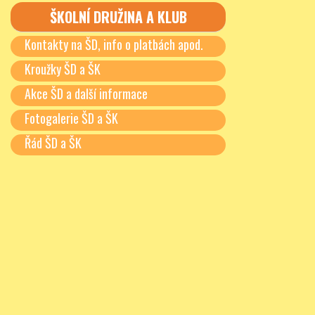
ŠKOLNÍ DRUŽINA A KLUB
Kontakty na ŠD, info o platbách apod.
Kroužky ŠD a ŠK
Akce ŠD a další informace
Fotogalerie ŠD a ŠK
Řád ŠD a ŠK