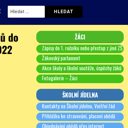
E
ků do
ŽÁCI
022
Zápisy do 1. ročníku nebo přestup z jiné ZŠ
Žákovský parlament
Akce školy a školní soutěže, úspěchy žáků
Fotogalerie – Žáci
ŠKOLNÍ JÍDELNA
Kontakty na Školní jídelnu, Vnitřní řád
Přihláška ke stravování, placení obědů
Objednávání obědů přes internet