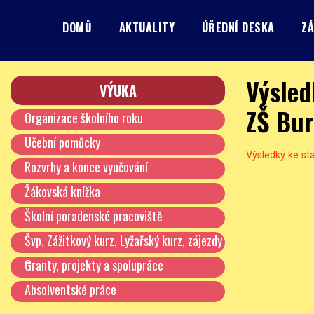
Skip
to
DOMŮ
AKTUALITY
ÚŘEDNÍ DESKA
ZÁ
content
Základní škola, Praha 8, Burešova 14
ZŠ Burešova
Výsled
VÝUKA
ZŠ Bur
Organizace školního roku
Učební pomůcky
Výsledky ke sta
Rozvrhy a konce vyučování
Žákovská knížka
Školní poradenské pracoviště
Švp, Zážitkový kurz, Lyžařský kurz, zájezdy
…
Granty, projekty a spolupráce
Absolventské práce