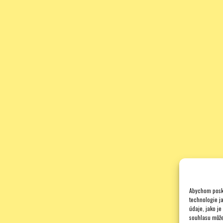
Abychom posky
technologie j
údaje, jako j
souhlasu může 