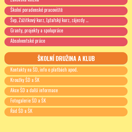
Školní poradenské pracoviště
Švp, Zážitkový kurz, Lyžařský kurz, zájezdy …
Granty, projekty a spolupráce
Absolventské práce
ŠKOLNÍ DRUŽINA A KLUB
Kontakty na ŠD, info o platbách apod.
Kroužky ŠD a ŠK
Akce ŠD a další informace
Fotogalerie ŠD a ŠK
Řád ŠD a ŠK