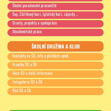
Školní poradenské pracoviště
Švp, Zážitkový kurz, Lyžařský kurz, zájezdy …
Granty, projekty a spolupráce
Absolventské práce
ŠKOLNÍ DRUŽINA A KLUB
Kontakty na ŠD, info o platbách apod.
Kroužky ŠD a ŠK
Akce ŠD a další informace
Fotogalerie ŠD a ŠK
Řád ŠD a ŠK