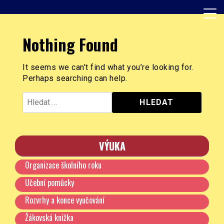
Skip
to
content
Základní škola, Praha 8, Burešova 14
ZŠ Burešova
Nothing Found
It seems we can’t find what you’re looking for.
Perhaps searching can help.
Vyhledávání
VÝUKA
Organizace školního roku
Učební pomůcky
Rozvrhy a konce vyučování
Žákovská knížka