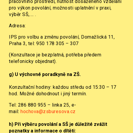
pracovního prostředí, nutnost dosaženého vzdělání
pro výkon povolání, možnosti uplatnění v praxi,
výběr SŠ,…. .
Adresa:
IPS pro volbu a změnu povolání, Domažlická 11,
Praha 3, tel: 950 178 305 – 307
(Konzultace je bezplatná, potřeba předem
telefonicky objednat).
g)
U výchovné poradkyně na ZŠ
.
Konzultační hodiny: každou středu od 15:30 – 17
hod. Možné dohodnout i jiný termín.
Tel: 286 880 955 – linka 25, e-
mail:
hochova@zsburesova.cz
h) Při výběru povolání a SŠ je důležité
zvážit
poznatky a informace o dítěti: