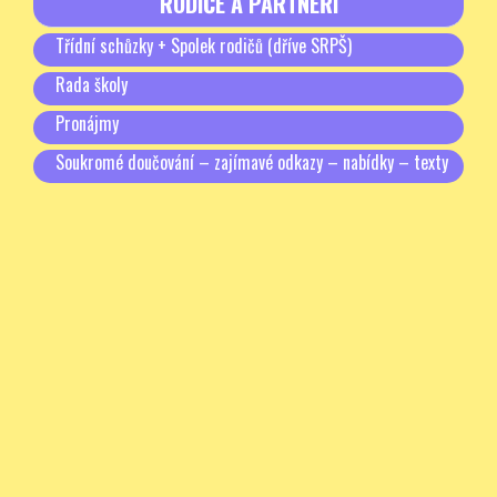
RODIČE A PARTNEŘI
Třídní schůzky + Spolek rodičů (dříve SRPŠ)
Rada školy
Pronájmy
Soukromé doučování – zajímavé odkazy – nabídky – texty