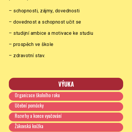
– schopnosti, zájmy, dovednosti
– dovednost a schopnost učit se
– studijní ambice a motivace ke studiu
– prospěch ve škole
– zdravotní stav.
VÝUKA
Organizace školního roku
Učební pomůcky
Rozvrhy a konce vyučování
Žákovská knížka