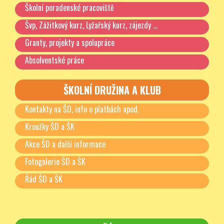
Školní poradenské pracoviště
Švp, Zážitkový kurz, Lyžařský kurz, zájezdy …
Granty, projekty a spolupráce
Absolventské práce
ŠKOLNÍ DRUŽINA A KLUB
Kontakty na ŠD, info o platbách apod.
Kroužky ŠD a ŠK
Akce ŠD a další informace
Fotogalerie ŠD a ŠK
Řád ŠD a ŠK