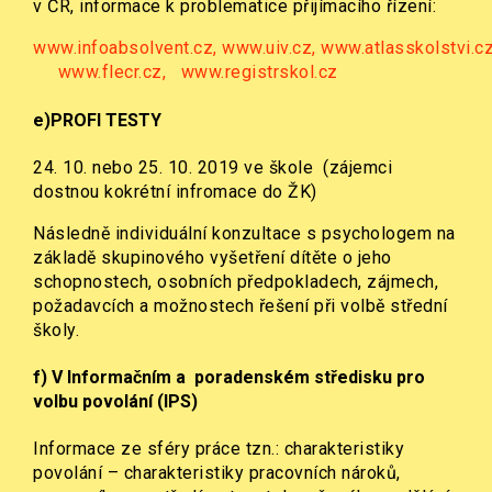
v ČR, informace k problematice přijímacího řízení:
www.infoabsolvent.cz,
www.uiv.cz,
www.atlasskolstvi.c
www.flecr.cz, www.registrskol.cz
e)
PROFI TESTY
24. 10. nebo 25. 10. 2019 ve škole (zájemci
dostnou kokrétní infromace do ŽK)
Následně individuální konzultace s psychologem na
základě skupinového vyšetření dítěte o jeho
schopnostech, osobních předpokladech, zájmech,
požadavcích a možnostech řešení při volbě střední
školy.
f)
V Informačním a poradenském středisku pro
volbu povolání (IPS)
Informace ze sféry práce tzn.: charakteristiky
povolání – charakteristiky pracovních nároků,