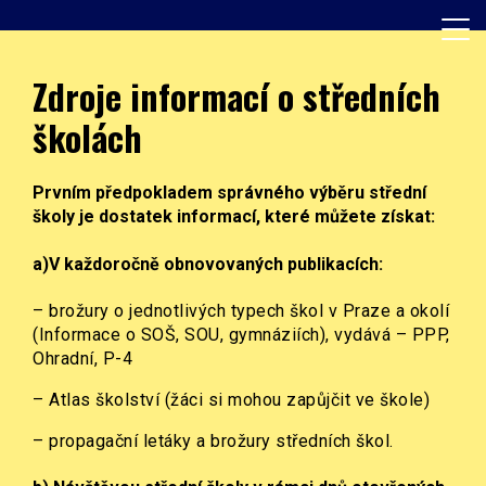
Skip
to
content
Základní škola, Praha 8, Burešova 14
ZŠ Burešova
Zdroje informací o středních
školách
Prvním předpokladem správného výběru střední
školy je dostatek informací, které můžete získat:
a)V každoročně obnovovaných
publikacích
:
– brožury o jednotlivých typech škol v Praze a okolí
(Informace o SOŠ, SOU, gymnáziích), vydává – PPP,
Ohradní, P-4
– Atlas školství (žáci si mohou zapůjčit ve škole)
– propagační letáky a brožury středních škol.