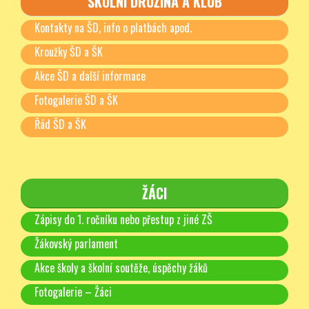
ŠKOLNÍ DRUŽINA A KLUB
Kontakty na ŠD, info o platbách apod.
Kroužky ŠD a ŠK
Akce ŠD a další informace
Fotogalerie ŠD a ŠK
Řád ŠD a ŠK
ŽÁCI
Zápisy do 1. ročníku nebo přestup z jiné ZŠ
Žákovský parlament
Akce školy a školní soutěže, úspěchy žáků
Fotogalerie – Žáci