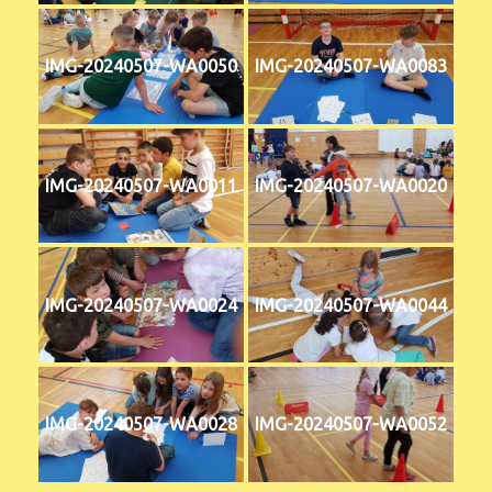
IMG-20240507-WA0050
IMG-20240507-WA0083
IMG-20240507-WA0011
IMG-20240507-WA0020
IMG-20240507-WA0024
IMG-20240507-WA0044
IMG-20240507-WA0028
IMG-20240507-WA0052