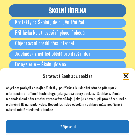
ŠKOLNÍ JÍDELNA
Kontakty na Školní jídelnu, Vnitřní řád
Přihláška ke stravování, placení obědů
Objednávání obědů přes internet
Jídelníček a náhled obědů pro dnešní den
Fotogalerie – Školní jídelna
Spravovat Souhlas s cookies
RODIČE A PARTNEŘI
Abychom poskytli co nejlepší služby, používáme k ukládání a/nebo přístupu k
Třídní schůzky + Spolek rodičů (dříve SRPŠ)
informacím o zařízení, technologie jako jsou soubory cookies. Souhlas s těmito
technologiemi nám umožní zpracovávat údaje, jako je chování při procházení nebo
Rada školy
jedinečná ID na tomto webu. Nesouhlas nebo odvolání souhlasu může nepříznivě
ovlivnit určité vlastnosti a funkce.
Pronájmy
Soukromé doučování – zajímavé odkazy – nabídky – texty
Příjmout