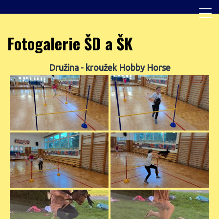
Skip
to
content
Základní škola, Praha 8, Burešova 14
ZŠ Burešova
Fotogalerie ŠD a ŠK
Družina - kroužek Hobby Horse