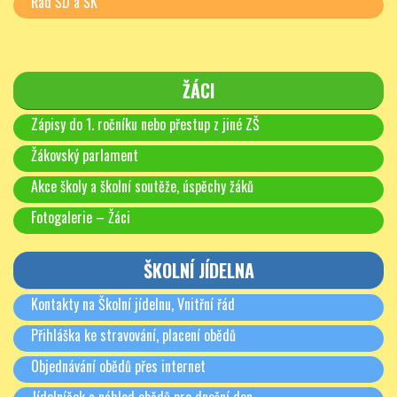
Řád ŠD a ŠK
ŽÁCI
Zápisy do 1. ročníku nebo přestup z jiné ZŠ
Žákovský parlament
Akce školy a školní soutěže, úspěchy žáků
Fotogalerie – Žáci
ŠKOLNÍ JÍDELNA
Kontakty na Školní jídelnu, Vnitřní řád
Přihláška ke stravování, placení obědů
Objednávání obědů přes internet
Jídelníček a náhled obědů pro dnešní den