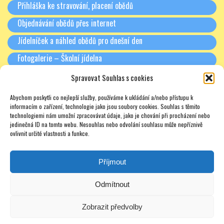
Přihláška ke stravování, placení obědů
Objednávání obědů přes internet
Jídelníček a náhled obědů pro dnešní den
Fotogalerie – Školní jídelna
Spravovat Souhlas s cookies
RODIČE A PARTNEŘI
Abychom poskytli co nejlepší služby, používáme k ukládání a/nebo přístupu k
Třídní schůzky + Spolek rodičů (dříve SRPŠ)
informacím o zařízení, technologie jako jsou soubory cookies. Souhlas s těmito
technologiemi nám umožní zpracovávat údaje, jako je chování při procházení nebo
Rada školy
jedinečná ID na tomto webu. Nesouhlas nebo odvolání souhlasu může nepříznivě
ovlivnit určité vlastnosti a funkce.
Pronájmy
Soukromé doučování – zajímavé odkazy – nabídky – texty
Příjmout
Odmítnout
Zobrazit předvolby