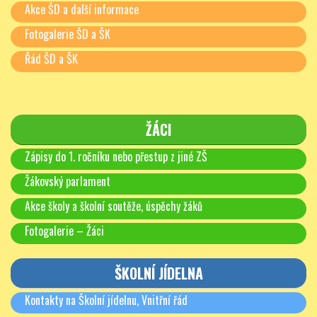
Akce ŠD a další informace
Fotogalerie ŠD a ŠK
Řád ŠD a ŠK
ŽÁCI
Zápisy do 1. ročníku nebo přestup z jiné ZŠ
Žákovský parlament
Akce školy a školní soutěže, úspěchy žáků
Fotogalerie – Žáci
ŠKOLNÍ JÍDELNA
Kontakty na Školní jídelnu, Vnitřní řád