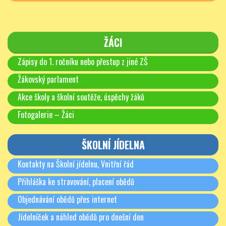
ŽÁCI
Zápisy do 1. ročníku nebo přestup z jiné ZŠ
Žákovský parlament
Akce školy a školní soutěže, úspěchy žáků
Fotogalerie – Žáci
ŠKOLNÍ JÍDELNA
Kontakty na Školní jídelnu, Vnitřní řád
Přihláška ke stravování, placení obědů
Objednávání obědů přes internet
Jídelníček a náhled obědů pro dnešní den