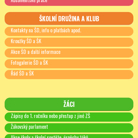
Absolventské práce
ŠKOLNÍ DRUŽINA A KLUB
Kontakty na ŠD, info o platbách apod.
Kroužky ŠD a ŠK
Akce ŠD a další informace
Fotogalerie ŠD a ŠK
Řád ŠD a ŠK
ŽÁCI
Zápisy do 1. ročníku nebo přestup z jiné ZŠ
Žákovský parlament
Akce školy a školní soutěže, úspěchy žáků