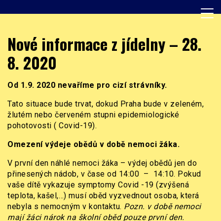
Skip
to
content
Základní škola, Praha 8, Burešova 14
ZŠ Burešova
Nové informace z jídelny – 28.
8. 2020
Od 1.9. 2020 nevaříme pro cizí strávníky.
Tato situace bude trvat, dokud Praha bude v zeleném,
žlutém nebo červeném stupni epidemiologické
pohotovosti ( Covid-19).
Omezení výdeje obědů v době nemoci žáka.
V první den náhlé nemoci žáka – výdej obědů jen do
přinesených nádob, v čase od 14:00 – 14:10. Pokud
vaše dítě vykazuje symptomy Covid -19 (zvýšená
teplota, kašel,…) musí oběd vyzvednout osoba, která
nebyla s nemocným v kontaktu.
Pozn. v době nemoci
mají žáci nárok na školní oběd pouze první den.