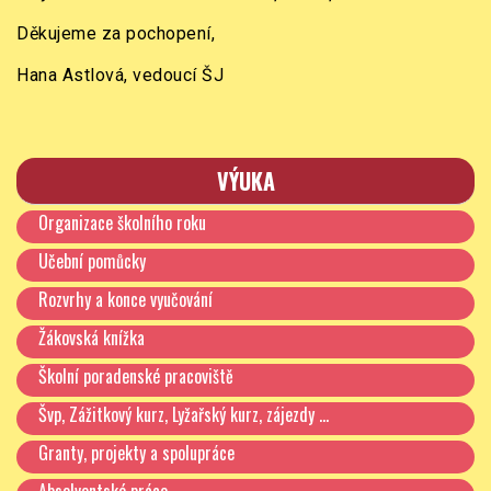
Děkujeme za pochopení,
Hana Astlová, vedoucí ŠJ
VÝUKA
Organizace školního roku
Učební pomůcky
Rozvrhy a konce vyučování
Žákovská knížka
Školní poradenské pracoviště
Švp, Zážitkový kurz, Lyžařský kurz, zájezdy …
Granty, projekty a spolupráce