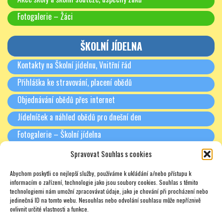
Fotogalerie – Žáci
ŠKOLNÍ JÍDELNA
Kontakty na Školní jídelnu, Vnitřní řád
Přihláška ke stravování, placení obědů
Objednávání obědů přes internet
Jídelníček a náhled obědů pro dnešní den
Fotogalerie – Školní jídelna
Spravovat Souhlas s cookies
RODIČE A PARTNEŘI
Abychom poskytli co nejlepší služby, používáme k ukládání a/nebo přístupu k
Třídní schůzky + Spolek rodičů (dříve SRPŠ)
informacím o zařízení, technologie jako jsou soubory cookies. Souhlas s těmito
technologiemi nám umožní zpracovávat údaje, jako je chování při procházení nebo
Rada školy
jedinečná ID na tomto webu. Nesouhlas nebo odvolání souhlasu může nepříznivě
ovlivnit určité vlastnosti a funkce.
Pronájmy