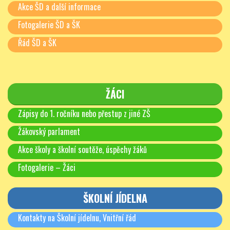
Akce ŠD a další informace
Fotogalerie ŠD a ŠK
Řád ŠD a ŠK
ŽÁCI
Zápisy do 1. ročníku nebo přestup z jiné ZŠ
Žákovský parlament
Akce školy a školní soutěže, úspěchy žáků
Fotogalerie – Žáci
ŠKOLNÍ JÍDELNA
Kontakty na Školní jídelnu, Vnitřní řád