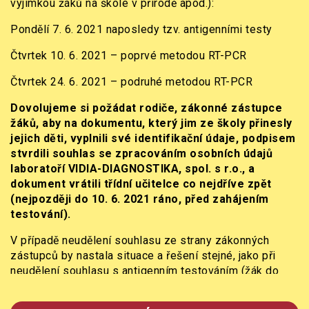
výjimkou žáků na škole v přírodě apod.):
Pondělí 7. 6. 2021 naposledy tzv. antigenními testy
Čtvrtek 10. 6. 2021 – poprvé metodou RT-PCR
Čtvrtek 24. 6. 2021 – podruhé metodou RT-PCR
Dovolujeme si požádat rodiče, zákonné zástupce
žáků, aby na dokumentu, který jim ze školy přinesly
jejich děti, vyplnili své identifikační údaje, podpisem
stvrdili souhlas se zpracováním osobních údajů
laboratoří
VIDIA-DIAGNOSTIKA, spol. s r.o.
, a
dokument vrátili třídní učitelce co nejdříve zpět
(nejpozději do 10. 6. 2021 ráno, před zahájením
testování).
V případě neudělení souhlasu ze strany zákonných
zástupců by nastala situace a řešení stejné, jako při
neudělení souhlasu s antigenním testováním (žák do
školy nemůže, zůstává doma a jeho absence je
omluvena).