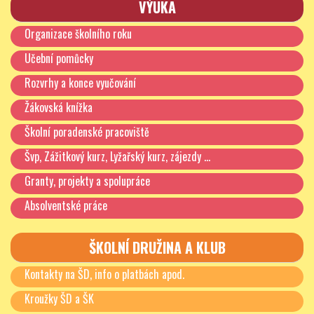
VÝUKA
Mimořádné odůvodněné výjimky: žáci, kteří nebudou ve
Organizace školního roku
škole přítomni v termínu RT-PCR testování, budou dále
(mimořádně) testováni s týdenními intervaly
Učební pomůcky
dosavadními antigenními testy při prvním příchodu do
školy, po předchozí domluvě se svojí TU.
Rozvrhy a konce vyučování
Žákovská knížka
4. 6. 2021
Školní poradenské pracoviště
Ivo Mlejnecký, řed školy
Švp, Zážitkový kurz, Lyžařský kurz, zájezdy …
Granty, projekty a spolupráce
Absolventské práce
ŠKOLNÍ DRUŽINA A KLUB
Kontakty na ŠD, info o platbách apod.
Kroužky ŠD a ŠK