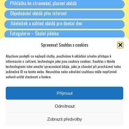
Přihláška ke stravování, placení obědů
Objednávání obědů přes internet
Jídelníček a náhled obědů pro dnešní den
Fotogalerie – Školní jídelna
Spravovat Souhlas s cookies
RODIČE A PARTNEŘI
Abychom poskytli co nejlepší služby, používáme k ukládání a/nebo přístupu k
Třídní schůzky + Spolek rodičů (dříve SRPŠ)
informacím o zařízení, technologie jako jsou soubory cookies. Souhlas s těmito
technologiemi nám umožní zpracovávat údaje, jako je chování při procházení nebo
Rada školy
jedinečná ID na tomto webu. Nesouhlas nebo odvolání souhlasu může nepříznivě
ovlivnit určité vlastnosti a funkce.
Pronájmy
Soukromé doučování – zajímavé odkazy – nabídky – texty
Příjmout
Odmítnout
Zobrazit předvolby