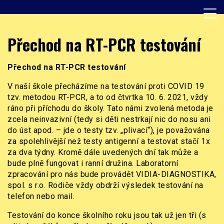
Skip
to
content
Základní škola, Praha 8, Burešova 14
ZŠ Burešova
Přechod na RT-PCR testování
Přechod na RT-PCR testování
V naší škole přecházíme na testování proti COVID 19
tzv. metodou RT-PCR, a to od čtvrtka 10. 6. 2021, vždy
ráno při příchodu do školy. Tato námi zvolená metoda je
zcela neinvazivní (tedy si děti nestrkají nic do nosu ani
do úst apod. – jde o testy tzv. „plivací“), je považována
za spolehlivější než testy antigenní a testovat stačí 1x
za dva týdny. Kromě dále uvedených dní tak může a
bude plně fungovat i ranní družina. Laboratorní
zpracování pro nás bude provádět VIDIA-DIAGNOSTIKA,
spol. s r.o. Rodiče vždy obdrží výsledek testování na
telefon nebo mail.
Testování do konce školního roku jsou tak už jen tři (s