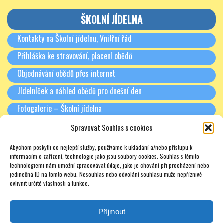
ŠKOLNÍ JÍDELNA
Kontakty na Školní jídelnu, Vnitřní řád
Přihláška ke stravování, placení obědů
Objednávání obědů přes internet
Jídelníček a náhled obědů pro dnešní den
Fotogalerie – Školní jídelna
Spravovat Souhlas s cookies
RODIČE A PARTNEŘI
Abychom poskytli co nejlepší služby, používáme k ukládání a/nebo přístupu k
Třídní schůzky + Spolek rodičů (dříve SRPŠ)
informacím o zařízení, technologie jako jsou soubory cookies. Souhlas s těmito
technologiemi nám umožní zpracovávat údaje, jako je chování při procházení nebo
Rada školy
jedinečná ID na tomto webu. Nesouhlas nebo odvolání souhlasu může nepříznivě
ovlivnit určité vlastnosti a funkce.
Pronájmy
Soukromé doučování – zajímavé odkazy – nabídky – texty
Příjmout