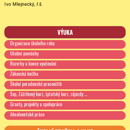
Ivo Mlejnecký, ř.š.
VÝUKA
Organizace školního roku
Učební pomůcky
Rozvrhy a konce vyučování
Žákovská knížka
Školní poradenské pracoviště
Švp, Zážitkový kurz, Lyžařský kurz, zájezdy …
Granty, projekty a spolupráce
Absolventské práce