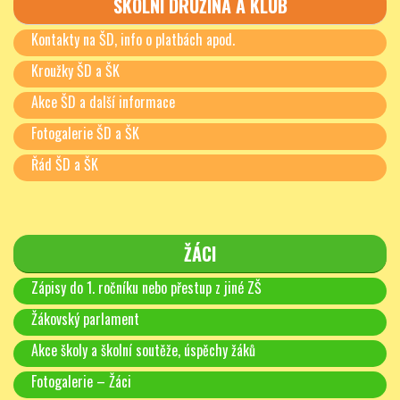
ŠKOLNÍ DRUŽINA A KLUB
Kontakty na ŠD, info o platbách apod.
Kroužky ŠD a ŠK
Akce ŠD a další informace
Fotogalerie ŠD a ŠK
Řád ŠD a ŠK
ŽÁCI
Zápisy do 1. ročníku nebo přestup z jiné ZŠ
Žákovský parlament
Akce školy a školní soutěže, úspěchy žáků
Fotogalerie – Žáci