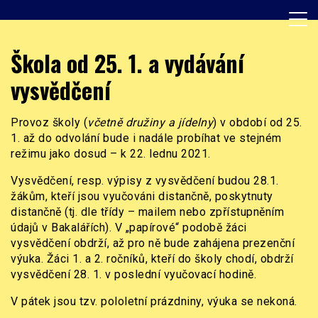
Skip
to
content
Základní škola, Praha 8, Burešova 14
ZŠ Burešova
Škola od 25. 1. a vydávání
vysvědčení
Provoz školy (
včetně družiny a jídelny
) v období od 25.
1. až do odvolání bude i nadále probíhat ve stejném
režimu jako dosud – k 22. lednu 2021.
Vysvědčení, resp. výpisy z vysvědčení budou 28.1.
žákům, kteří jsou vyučováni distančně, poskytnuty
distančně (tj. dle třídy – mailem nebo zpřístupněním
údajů v Bakalářích). V „papírové“ podobě žáci
vysvědčení obdrží, až pro ně bude zahájena prezenční
výuka. Žáci 1. a 2. ročníků, kteří do školy chodí, obdrží
vysvědčení 28. 1. v poslední vyučovací hodině.
V pátek jsou tzv. pololetní prázdniny, výuka se nekoná.