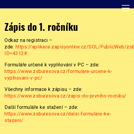
Skip
to
content
Základní škola, Praha 8, Burešova 14
ZŠ Burešova
Zápis do 1. ročníku
Odkaz na registraci –
zde:
https://aplikace.zapisyonline.cz/SOL/PublicWeb/z
ID=4312#
Formuláře určené k vyplňování v PC – zde:
https://www.zsburesova.cz/formulare-urcene-k-
vyplnovani-v-pc/
Všechny informace k zápisu – zde:
https://www.zsburesova.cz/zapis-do-prvniho-rocniku/
Další formuláře ke stažení – zde:
https://www.zsburesova.cz/dalsi-formulare-ke-
stazeni/