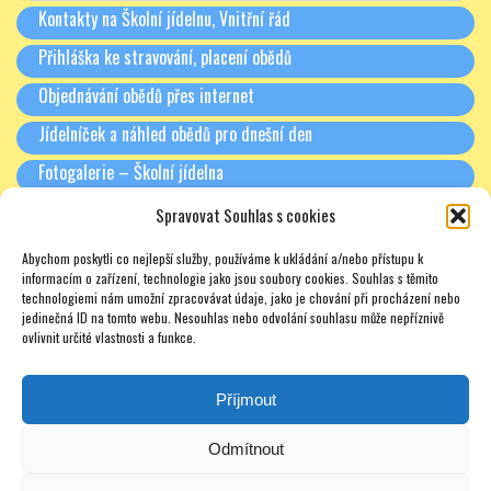
Kontakty na Školní jídelnu, Vnitřní řád
Přihláška ke stravování, placení obědů
Objednávání obědů přes internet
Jídelníček a náhled obědů pro dnešní den
Fotogalerie – Školní jídelna
Spravovat Souhlas s cookies
RODIČE A PARTNEŘI
Abychom poskytli co nejlepší služby, používáme k ukládání a/nebo přístupu k
Třídní schůzky + Spolek rodičů (dříve SRPŠ)
informacím o zařízení, technologie jako jsou soubory cookies. Souhlas s těmito
technologiemi nám umožní zpracovávat údaje, jako je chování při procházení nebo
Rada školy
jedinečná ID na tomto webu. Nesouhlas nebo odvolání souhlasu může nepříznivě
ovlivnit určité vlastnosti a funkce.
Pronájmy
Soukromé doučování – zajímavé odkazy – nabídky – texty
Příjmout
Odmítnout