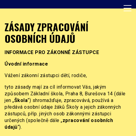
Skip
to
content
Základní škola, Praha 8, Burešova 14
ZŠ Burešova
ZÁSADY ZPRACOVÁNÍ
OSOBNÍCH ÚDAJŮ
INFORMACE PRO ZÁKONNÉ ZÁSTUPCE
Úvodní informace
Vážení zákonní zástupci dětí, rodiče,
tyto zásady mají za cíl informovat Vás, jakým
způsobem Základní škola, Praha 8, Burešova 14 (dále
jen „
Škola
“) shromažďuje, zpracovává, používá a
předává osobní údaje žáků Školy a jejich zákonných
zástupců, příp. jiných osob zákonnými zástupci
určených (společně dále „
zpracování osobních
údajů
“).