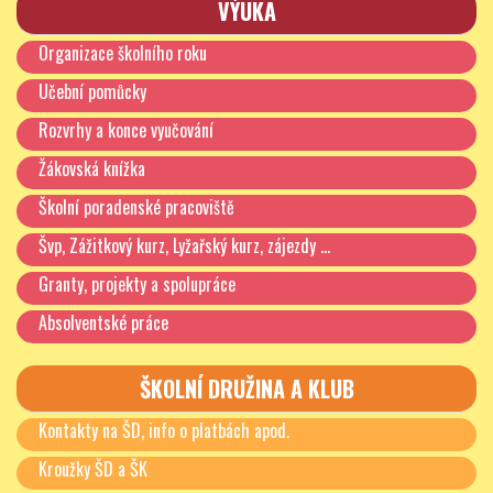
VÝUKA
Sdílíme osobní údaje s dalšími osobami?
Organizace školního roku
Předáváme osobní údaje do zemí mimo EHP?
Učební pomůcky
Jak jsou Vaše osobní údaje zabezpečené?
Rozvrhy a konce vyučování
Jak dlouho budeme osobní údaje uchovávat?
Žákovská knížka
Jaká jsou Vaše práva týkající se zpracování
osobních údajů?
Školní poradenské pracoviště
Dotazy a kontakty
Švp, Zážitkový kurz, Lyžařský kurz, zájezdy …
Granty, projekty a spolupráce
Změny těchto zásad
Absolventské práce
Kdo je správcem Vašich osobních
údajů
?
Správcem údajů je Základní škola, Praha 8, Burešova 14,
ŠKOLNÍ DRUŽINA A KLUB
se sídlem Praha 8, Burešova 14/1130, IČO: 60 43 33 45.
Kontakty na ŠD, info o platbách apod.
Škola určuje, jakým způsobem a za jakým účelem se
osobní údaje budou zpracovávat. Kontaktní údaje Školy
Kroužky ŠD a ŠK
a jmenovaného
Pověřence pro ochranu osobních