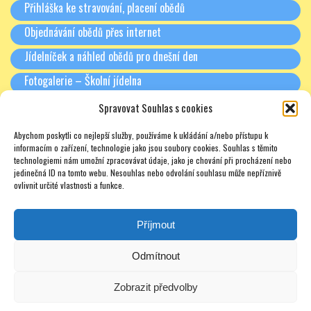
matriky a evidence
Přihláška ke stravování, placení obědů
žáků.
Objednávání obědů přes internet
Údaje vztahující se ke
Jídelníček a náhled obědů pro dnešní den
vzdělávání žáků:· třída,
stupeň,· osobní spisy
Fotogalerie – Školní jídelna
(listy) žáků,· hodnocení
· Plně
· Plnění zákonných
Spravovat Souhlas s cookies
žáků,· práce žáků,· výsledky
záko
povinností Školy, a to
RODIČE A PARTNEŘI
komisionálních
povin
v oblasti ěkolního
Abychom poskytli co nejlepší služby, používáme k ukládání a/nebo přístupu k
zkoušek,· vysvědčení,· třídní
Školy,
vzdělávání,· hodnocení
Třídní schůzky + Spolek rodičů (dříve SRPŠ)
informacím o zařízení, technologie jako jsou soubory cookies. Souhlas s těmito
knihy,· přestupky
úkolů
technologiemi nám umožní zpracovávat údaje, jako je chování při procházení nebo
žáků,· vedení matriky
žáků,· účast na škole
veřej
Rada školy
jedinečná ID na tomto webu. Nesouhlas nebo odvolání souhlasu může nepříznivě
a evidence žáků.
v přírodě, sportovních a
zájmu
ovlivnit určité vlastnosti a funkce.
Pronájmy
kulturních akcích,
soutěžích,· individuální
Soukromé doučování – zajímavé odkazy – nabídky – texty
Příjmout
plány žáků.
Odmítnout
Údaje vztahující se
· Plnění zákonných
· Plně
k docházce
povinností Školy, a to
záko
Zobrazit předvolby
žáků:· docházka,· omluvné
v oblasti školního
povin
listy.
vzdělávání.
Školy.